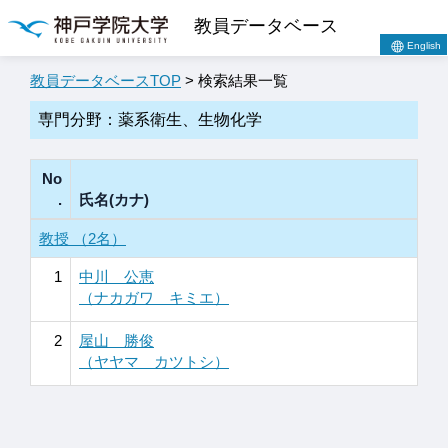
教員データベース
English
教員データベースTOP
> 検索結果一覧
専門分野：薬系衛生、生物化学
No
.
氏名(カナ)
教授 （2名）
1
中川 公恵
（ナカガワ キミエ）
2
屋山 勝俊
（ヤヤマ カツトシ）