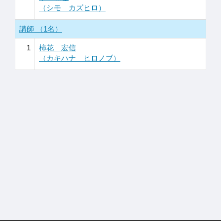
（シモ カズヒロ）
講師 （1名）
1
柿花 宏信
（カキハナ ヒロノブ）