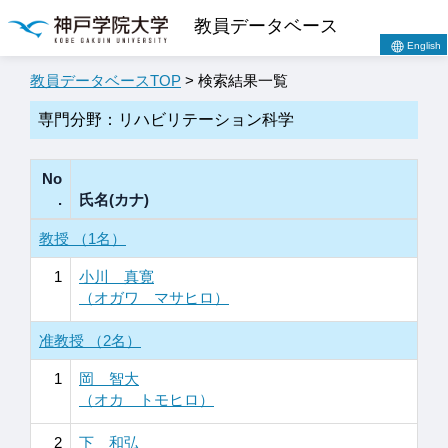
教員データベース
English
教員データベースTOP
> 検索結果一覧
専門分野：リハビリテーション科学
No
.
氏名(カナ)
教授 （1名）
1
小川 真寛
（オガワ マサヒロ）
准教授 （2名）
1
岡 智大
（オカ トモヒロ）
2
下 和弘