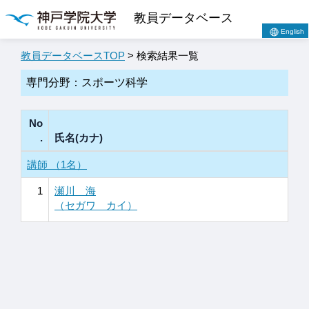
教員データベース
English
教員データベースTOP
> 検索結果一覧
専門分野：スポーツ科学
No
.
氏名(カナ)
講師 （1名）
1
瀬川 海
（セガワ カイ）