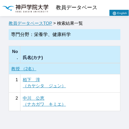
教員データベース
English
教員データベースTOP
> 検索結果一覧
専門分野：栄養学、健康科学
No
.
氏名(カナ)
教授 （2名）
1
栢下 淳
（カヤシタ ジュン）
2
中川 公恵
（ナカガワ キミエ）