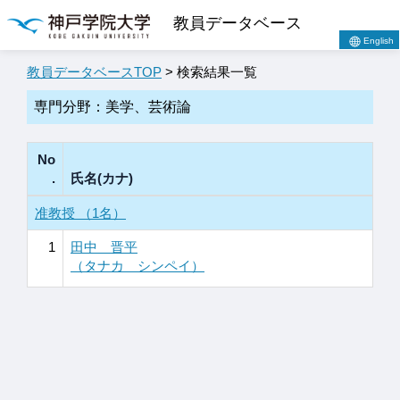
教員データベース
English
教員データベースTOP
> 検索結果一覧
専門分野：美学、芸術論
No
.
氏名(カナ)
准教授 （1名）
1
田中 晋平
（タナカ シンペイ）