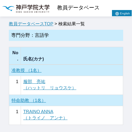
教員データベース
English
教員データベースTOP
> 検索結果一覧
専門分野：言語学
No
.
氏名(カナ)
准教授 （1名）
1
服部 亮祐
（ハットリ リョウスケ）
特命助教 （1名）
1
TRAINO ANNA
（トライノ アンナ）