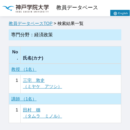
教員データベース
English
教員データベースTOP
> 検索結果一覧
専門分野：経済政策
No
.
氏名(カナ)
教授 （1名）
1
三宅 敦史
（ミヤケ アツシ）
講師 （1名）
1
田村 穗
（タムラ ミノル）