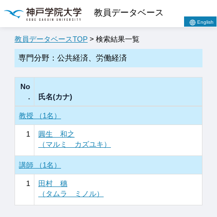
教員データベース
English
教員データベースTOP
> 検索結果一覧
専門分野：公共経済、労働経済
No
.
氏名(カナ)
教授 （1名）
1
圓生 和之
（マルミ カズユキ）
講師 （1名）
1
田村 穗
（タムラ ミノル）