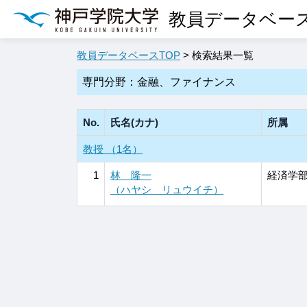
教員データベー
教員データベースTOP
> 検索結果一覧
専門分野：金融、ファイナンス
No.
氏名(カナ)
所属
教授 （1名）
1
林 隆一
経済学部
（ハヤシ リュウイチ）