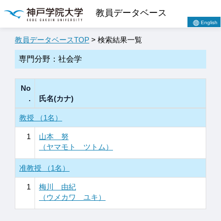
教員データベース
English
教員データベースTOP
> 検索結果一覧
専門分野：社会学
No
.
氏名(カナ)
教授 （1名）
1
山本 努
（ヤマモト ツトム）
准教授 （1名）
1
梅川 由紀
（ウメカワ ユキ）