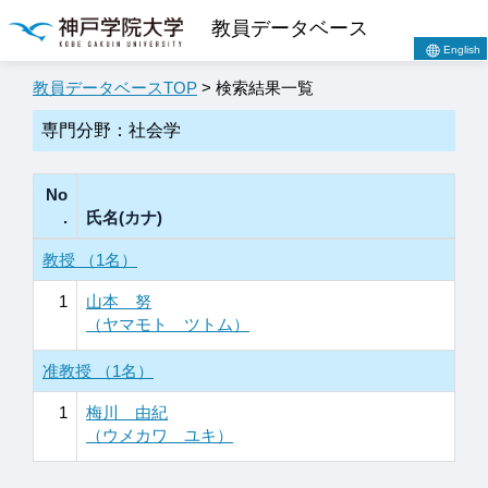
教員データベース
English
教員データベースTOP
> 検索結果一覧
専門分野：社会学
No
.
氏名(カナ)
教授 （1名）
1
山本 努
（ヤマモト ツトム）
准教授 （1名）
1
梅川 由紀
（ウメカワ ユキ）