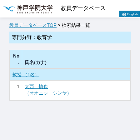
教員データベース
English
教員データベースTOP
> 検索結果一覧
専門分野：教育学
No
.
氏名(カナ)
教授 （1名）
1
大西 慎也
（オオニシ シンヤ）