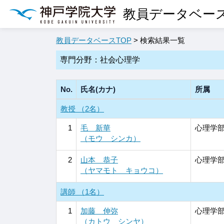
教員データベー
教員データベースTOP
> 検索結果一覧
専門分野：社会心理学
No.
氏名(カナ)
所属
教授 （2名）
1
毛 新華
心理学部
（モウ シンカ）
2
山本 恭子
心理学部
（ヤマモト キョウコ）
講師 （1名）
1
加藤 伸弥
心理学部
（カトウ シンヤ）