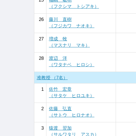
（フクシマ トシアキ）
26
藤川 直樹
（フジカワ ナオキ）
27
増成 牧
（マスナリ マキ）
28
渡辺 洋
（ワタナベ ヒロシ）
准教授 （7名）
1
佐竹 宏章
（サタケ ヒロユキ）
2
佐藤 弘直
（サトウ ヒロナオ）
3
猿渡 翌加
（サルワタリ アスカ）