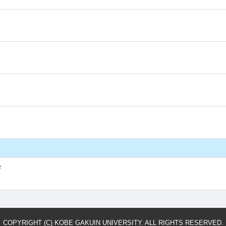
学
COPYRIGHT (C) KOBE GAKUIN UNIVERSITY. ALL RIGHTS RESERVED.