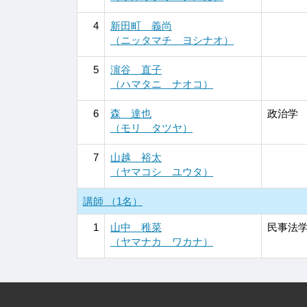
4
新田町 義尚
（ニッタマチ ヨシナオ）
5
濵谷 直子
（ハマタニ ナオコ）
6
森 達也
政治学
（モリ タツヤ）
7
山越 裕太
（ヤマコシ ユウタ）
講師 （1名）
1
山中 稚菜
民事法
（ヤマナカ ワカナ）