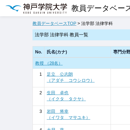
教員データベー
教員データベースTOP
> 法学部 法律学科
法学部 法律学科 教員一覧
No.
氏名(カナ)
専門分
教授 （28名）
1
足立 公志朗
（アダチ コウシロウ）
2
生田 卓也
（イクタ タクヤ）
3
岩田 将幸
（イワタ マサユキ）
4
大貝 葵