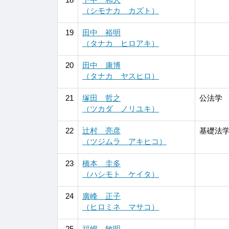
（シモナカ カズト）
19
田中 裕明
（タナカ ヒロアキ）
20
田中 康博
（タナカ ヤスヒロ）
21
塚田 哲之
公法学
（ツカダ ノリユキ）
22
辻村 亮彦
基礎法学
（ツジムラ アキヒコ）
23
橋本 圭多
（ハシモト ケイタ）
24
廣峰 正子
（ヒロミネ マサコ）
25
福嶋 敏明