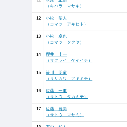
（キハラ マサキ）
12
小松 昭人
（コマツ アキヒト）
13
小松 卓也
（コマツ タクヤ）
14
櫻井 圭一
（サクライ ケイイチ）
15
笹川 明道
（ササカワ アキミチ）
16
佐藤 一進
（サトウ タカミチ）
17
佐藤 雅美
（サトウ マサミ）
18
下中 和人