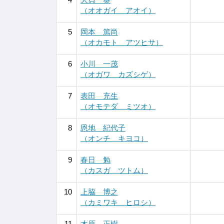
（オオガイ アオイ）
5
岡本 篤尚
（オカモト アツヒサ）
6
小川 一茂
（オガワ カズシゲ）
7
表田 充生
（オモテダ ミツオ）
8
恩地 紀代子
（オンチ キヨコ）
9
春日 勉
（カスガ ツトム）
10
上脇 博之
（カミワキ ヒロシ）
11
木原 正樹