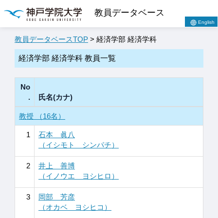
教員データベース
English
教員データベースTOP
> 経済学部 経済学科
経済学部 経済学科 教員一覧
No
.
氏名(カナ)
教授 （16名）
1
石本 眞八
（イシモト シンパチ）
2
井上 善博
（イノウエ ヨシヒロ）
3
岡部 芳彦
（オカベ ヨシヒコ）