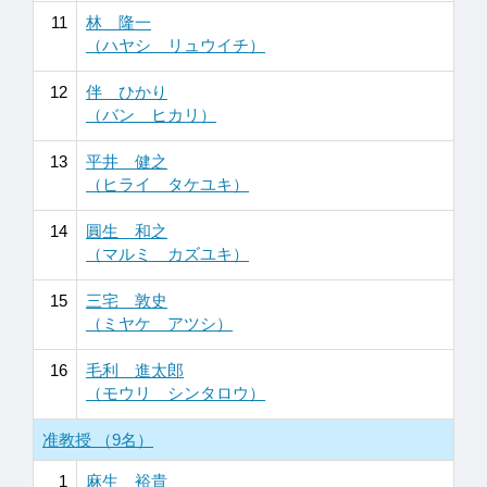
11
林 隆一
（ハヤシ リュウイチ）
12
伴 ひかり
（バン ヒカリ）
13
平井 健之
（ヒライ タケユキ）
14
圓生 和之
（マルミ カズユキ）
15
三宅 敦史
（ミヤケ アツシ）
16
毛利 進太郎
（モウリ シンタロウ）
准教授 （9名）
1
麻生 裕貴