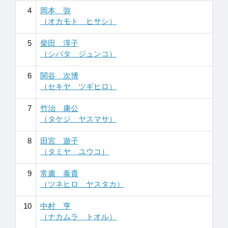
4
岡本 弥
（オカモト ヒサシ）
5
柴田 淳子
（シバタ ジュンコ）
6
関谷 次博
（セキヤ ツギヒロ）
7
竹治 康公
（タケジ ヤスマサ）
8
田宮 遊子
（タミヤ ユウコ）
9
常廣 泰貴
（ツネヒロ ヤスタカ）
10
中村 亨
（ナカムラ トオル）