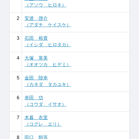
（アソウ ヒロキ）
2
安逹 啓介
（アダチ ケイスケ）
3
石田 裕貴
（イシダ ヒロタカ）
4
大塚 英美
（オオツカ ヒデミ）
5
金田 陸幸
（カネダ タカユキ）
6
幸田 功
（コウダ イサオ）
7
木暮 衣里
（コグレ エリ）
8
田口 順等