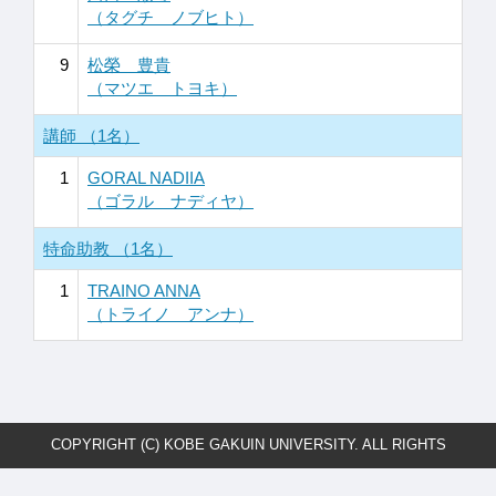
（タグチ ノブヒト）
9
松榮 豊貴
（マツエ トヨキ）
講師 （1名）
1
GORAL NADIIA
（ゴラル ナディヤ）
特命助教 （1名）
1
TRAINO ANNA
（トライノ アンナ）
COPYRIGHT (C) KOBE GAKUIN UNIVERSITY. ALL RIGHTS
RESERVED.