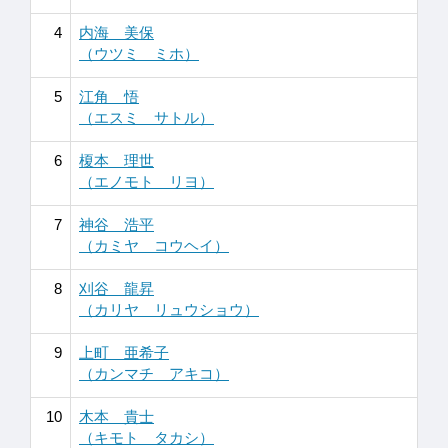
4
内海 美保
（ウツミ ミホ）
5
江角 悟
（エスミ サトル）
6
榎本 理世
（エノモト リヨ）
7
神谷 浩平
（カミヤ コウヘイ）
8
刈谷 龍昇
（カリヤ リュウショウ）
9
上町 亜希子
（カンマチ アキコ）
10
木本 貴士
（キモト タカシ）