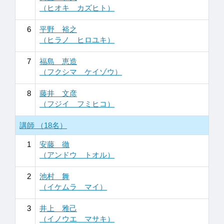
（ヒオキ カズヒト）
6
平野 裕之
（ヒラノ ヒロユキ）
7
福島 恵造
（フクシマ ケイゾウ）
8
藤井 文彦
（フジイ フミヒコ）
講師 （18名）
1
安藤 徹
（アンドウ トオル）
2
池村 舞
（イケムラ マイ）
3
井上 雅己
（イノウエ マサキ）