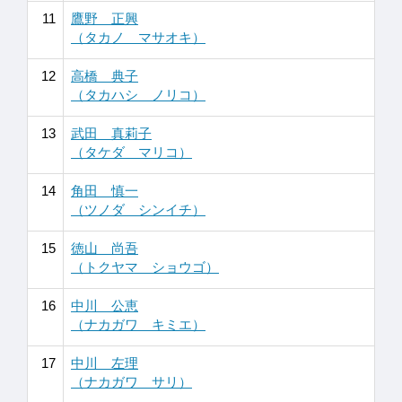
11
鷹野 正興
（タカノ マサオキ）
12
高橋 典子
（タカハシ ノリコ）
13
武田 真莉子
（タケダ マリコ）
14
角田 慎一
（ツノダ シンイチ）
15
徳山 尚吾
（トクヤマ ショウゴ）
16
中川 公恵
（ナカガワ キミエ）
17
中川 左理
（ナカガワ サリ）