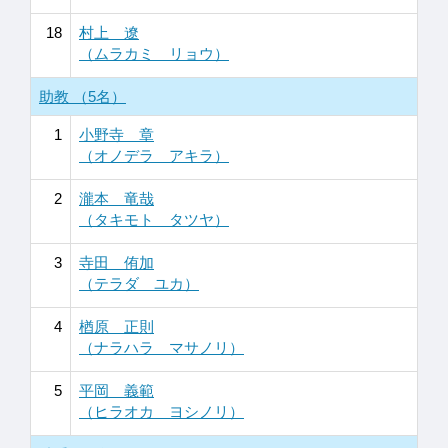
18
村上 遼
（ムラカミ リョウ）
助教 （5名）
1
小野寺 章
（オノデラ アキラ）
2
瀧本 竜哉
（タキモト タツヤ）
3
寺田 侑加
（テラダ ユカ）
4
楢原 正則
（ナラハラ マサノリ）
5
平岡 義範
（ヒラオカ ヨシノリ）