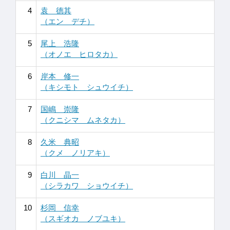
4
袁 德其
（エン デチ）
5
尾上 浩隆
（オノエ ヒロタカ）
6
岸本 修一
（キシモト シュウイチ）
7
国嶋 崇隆
（クニシマ ムネタカ）
8
久米 典昭
（クメ ノリアキ）
9
白川 晶一
（シラカワ ショウイチ）
10
杉岡 信幸
（スギオカ ノブユキ）