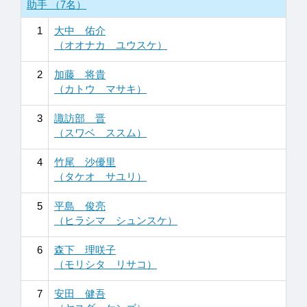
助手 （7名）
1
大中 佑介
（オオナカ ユウスケ）
2
加藤 将貴
（カトウ マサキ）
3
諏訪部 晋
（スワベ ススム）
4
竹尾 沙優里
（タケオ サユリ）
5
平島 俊亮
（ヒラシマ シュンスケ）
6
森下 理咲子
（モリシタ リサコ）
7
安田 健吾