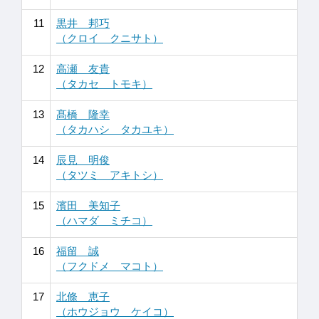
11
黒井 邦巧
（クロイ クニサト）
12
高瀬 友貴
（タカセ トモキ）
13
髙橋 隆幸
（タカハシ タカユキ）
14
辰見 明俊
（タツミ アキトシ）
15
濱田 美知子
（ハマダ ミチコ）
16
福留 誠
（フクドメ マコト）
17
北條 恵子
（ホウジョウ ケイコ）