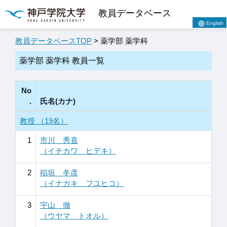
教員データベース
English
教員データベースTOP
> 薬学部 薬学科
薬学部 薬学科 教員一覧
No
.
氏名(カナ)
教授 （19名）
1
市川 秀喜
（イチカワ ヒデキ）
2
稲垣 冬彦
（イナガキ フユヒコ）
3
宇山 徹
（ウヤマ トオル）