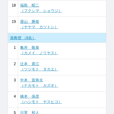
18
福島 昭二
（フクシマ ショウジ）
19
屋山 勝俊
（ヤヤマ カツトシ）
准教授 （8名）
1
亀井 敬泰
（カメイ ノリヤス）
2
辻本 貴江
（ツジモト タカエ）
3
中本 賀寿夫
（ナカモト カズオ）
4
橋本 保彦
（ハシモト ヤスヒコ）
5
日置 和人