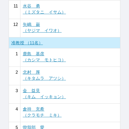
11
水谷 勇
（ミズタニ イサム）
12
矢嶋 巌
（ヤジマ イワオ）
准教授 （11名）
1
鹿島 基彦
（カシマ モトヒコ）
2
北村 厚
（キタムラ アツシ）
3
金 益見
（キム イッキョン）
4
倉持 充希
（クラモチ ミキ）
5
曽我部 愛