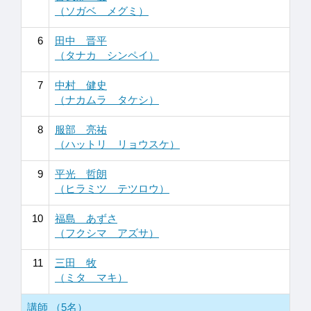
（ソガベ メグミ）
6
田中 晋平
（タナカ シンペイ）
7
中村 健史
（ナカムラ タケシ）
8
服部 亮祐
（ハットリ リョウスケ）
9
平光 哲朗
（ヒラミツ テツロウ）
10
福島 あずさ
（フクシマ アズサ）
11
三田 牧
（ミタ マキ）
講師 （5名）