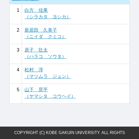
1
白方 佳果
（シラカタ ヨシカ）
2
新居田 久美子
（ニイダ クミコ）
3
原子 壮太
（ハラコ ソウタ）
4
松村 淳
（マツムラ ジュン）
5
山下 晃平
（ヤマシタ コウヘイ）
COPYRIGHT (C) KOBE GAKUIN UNIVERSITY. ALL RIGHTS