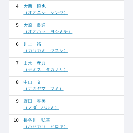
4
大西 慎也
（オオニシ シンヤ）
5
大原 良通
（オオハラ ヨシミチ）
6
川上 靖
（カワカミ ヤスシ）
7
出水 孝典
（デミズ タカノリ）
8
中山 文
（ナカヤマ フミ）
9
野田 春美
（ノダ ハルミ）
10
長谷川 弘基
（ハセガワ ヒロキ）