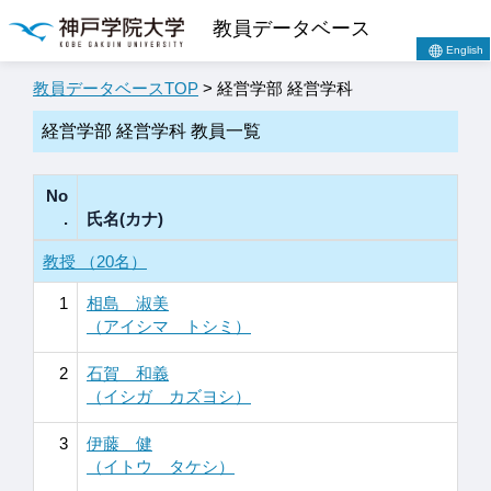
教員データベース
English
教員データベースTOP
> 経営学部 経営学科
経営学部 経営学科 教員一覧
No
.
氏名(カナ)
教授 （20名）
1
相島 淑美
（アイシマ トシミ）
2
石賀 和義
（イシガ カズヨシ）
3
伊藤 健
（イトウ タケシ）