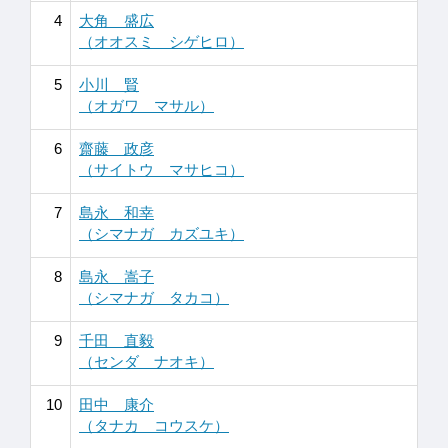
4
大角 盛広
（オオスミ シゲヒロ）
5
小川 賢
（オガワ マサル）
6
齋藤 政彦
（サイトウ マサヒコ）
7
島永 和幸
（シマナガ カズユキ）
8
島永 嵩子
（シマナガ タカコ）
9
千田 直毅
（センダ ナオキ）
10
田中 康介
（タナカ コウスケ）