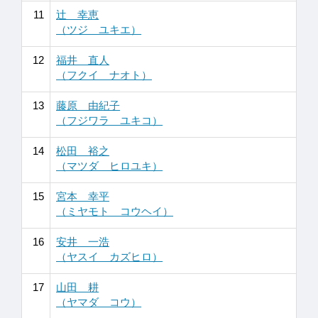
11
辻 幸恵
（ツジ ユキエ）
12
福井 直人
（フクイ ナオト）
13
藤原 由紀子
（フジワラ ユキコ）
14
松田 裕之
（マツダ ヒロユキ）
15
宮本 幸平
（ミヤモト コウヘイ）
16
安井 一浩
（ヤスイ カズヒロ）
17
山田 耕
（ヤマダ コウ）