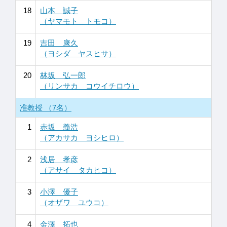
18
山本 誠子
（ヤマモト トモコ）
19
吉田 康久
（ヨシダ ヤスヒサ）
20
林坂 弘一郎
（リンサカ コウイチロウ）
准教授 （7名）
1
赤坂 義浩
（アカサカ ヨシヒロ）
2
浅居 孝彦
（アサイ タカヒコ）
3
小澤 優子
（オザワ ユウコ）
4
金澤 拓也