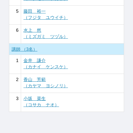
5
藤田 裕一
（フジタ ユウイチ）
6
水上 然
（ミズガミ ツヅル）
講師 （3名）
1
金井 謙介
（カナイ ケンスケ）
2
香山 芳範
（カヤマ ヨシノリ）
3
小坂 菜生
（コサカ ナオ）