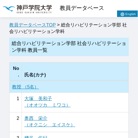
教員データベース
English
教員データベースTOP
> 総合リハビリテーション学部 社
会リハビリテーション学科
総合リハビリテーション学部 社会リハビリテーショ
ン学科 教員一覧
No
.
氏名(カナ)
教授 （5名）
1
大塚 美和子
（オオツカ ミワコ）
2
奥西 栄介
（オクニシ エイスケ）
3
糟谷 佐紀