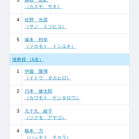
（カスヤ サキ）
4
佐野 光彦
（サノ ミツヒコ）
5
塚本 利幸
（ツカモト トシユキ）
准教授 （6名）
1
伊藤 隆博
（イトウ タカヒロ）
2
川本 健太郎
（カワモト ケンタロウ）
3
九十九 綾子
（ツクモ アヤコ）
4
橋本 力
（ハシモト チカラ）