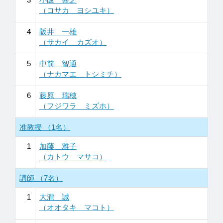
（コサカ ヨシユキ）
4
阪井 一雄
（サカイ カズオ）
5
中前 智通
（ナカマエ トシミチ）
6
藤原 瑞穂
（フジワラ ミズホ）
准教授 （1名）
1
加藤 雅子
（カトウ マサコ）
講師 （7名）
1
大瀧 誠
（オオタキ マコト）