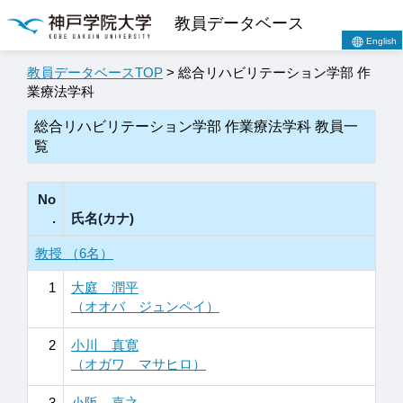
教員データベース
English
教員データベースTOP
> 総合リハビリテーション学部 作
業療法学科
総合リハビリテーション学部 作業療法学科 教員一
覧
No
.
氏名(カナ)
教授 （6名）
1
大庭 潤平
（オオバ ジュンペイ）
2
小川 真寛
（オガワ マサヒロ）
3
小阪 嘉之