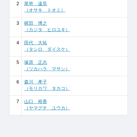
2
尾嵜 遠見
（オサキ トオミ）
3
梶田 博之
（カジタ ヒロユキ）
4
田代 大祐
（タシロ ダイスケ）
5
塚原 正志
（ツカハラ マサシ）
6
森川 孝子
（モリカワ タカコ）
7
山口 裕香
（ヤマグチ ユウカ）