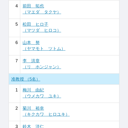
4
前田 拓也
（マエダ タクヤ）
5
松田 ヒロ子
（マツダ ヒロコ）
6
山本 努
（ヤマモト ツトム）
7
李 洪章
（リ ホンジャン）
准教授 （5名）
1
梅川 由紀
（ウメカワ ユキ）
2
菊川 裕幸
（キクカワ ヒロユキ）
3
鈴木 洋仁