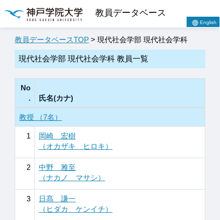
教員データベース
English
教員データベースTOP
> 現代社会学部 現代社会学科
現代社会学部 現代社会学科 教員一覧
No
.
氏名(カナ)
教授 （7名）
1
岡崎 宏樹
（オカザキ ヒロキ）
2
中野 雅至
（ナカノ マサシ）
3
日髙 謙一
（ヒダカ ケンイチ）