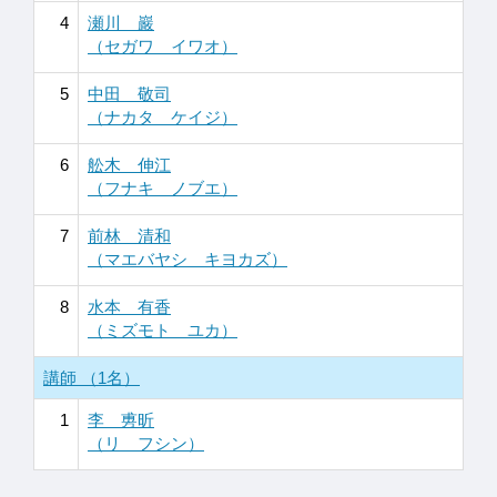
4
瀬川 巖
（セガワ イワオ）
5
中田 敬司
（ナカタ ケイジ）
6
舩木 伸江
（フナキ ノブエ）
7
前林 清和
（マエバヤシ キヨカズ）
8
水本 有香
（ミズモト ユカ）
講師 （1名）
1
李 旉昕
（リ フシン）