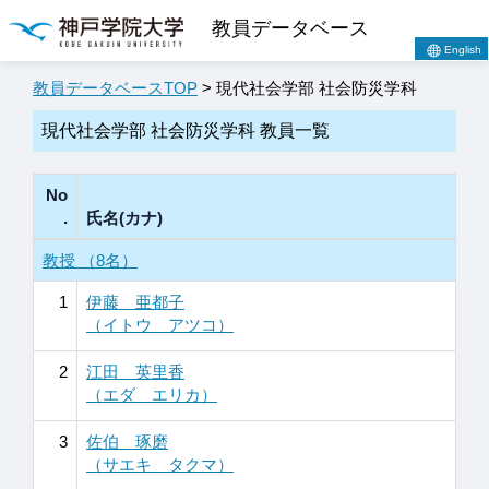
教員データベース
English
教員データベースTOP
> 現代社会学部 社会防災学科
現代社会学部 社会防災学科 教員一覧
No
.
氏名(カナ)
教授 （8名）
1
伊藤 亜都子
（イトウ アツコ）
2
江田 英里香
（エダ エリカ）
3
佐伯 琢磨
（サエキ タクマ）