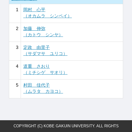
1
岡村 心平
（オカムラ シンペイ）
2
加藤 伸弥
（カトウ シンヤ）
3
定政 由里子
（サダマサ ユリコ）
4
道重 さおり
（ミチシゲ サオリ）
5
村田 佳代子
（ムラタ カヨコ）
COPYRIGHT (C) KOBE GAKUIN UNIVERSITY. ALL RIGHTS