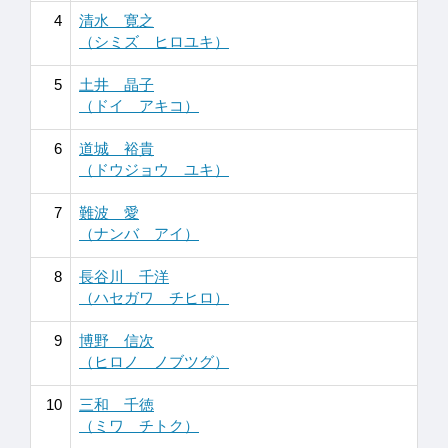
4
清水 寛之
（シミズ ヒロユキ）
5
土井 晶子
（ドイ アキコ）
6
道城 裕貴
（ドウジョウ ユキ）
7
難波 愛
（ナンバ アイ）
8
長谷川 千洋
（ハセガワ チヒロ）
9
博野 信次
（ヒロノ ノブツグ）
10
三和 千徳
（ミワ チトク）