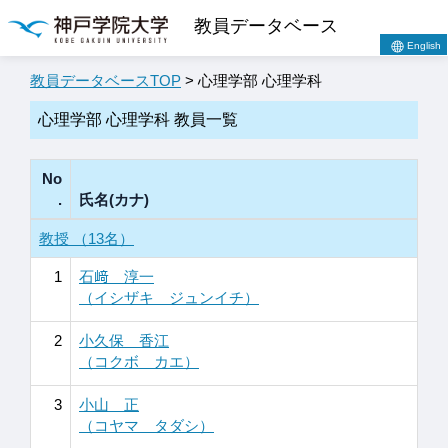
教員データベース
English
教員データベースTOP
> 心理学部 心理学科
心理学部 心理学科 教員一覧
No
.
氏名(カナ)
教授 （13名）
1
石﨑 淳一
（イシザキ ジュンイチ）
2
小久保 香江
（コクボ カエ）
3
小山 正
（コヤマ タダシ）