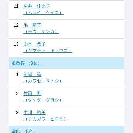
11
村井 佳比子
（ムライ ケイコ）
12
毛 新華
（モウ シンカ）
13
山本 恭子
（ヤマモト キョウコ）
准教授 （3名）
1
河瀬 諭
（カワセ サトシ）
2
竹田 剛
（タケダ ツヨシ）
3
中川 裕美
（ナカガワ ヒロミ）
講師 （5名）