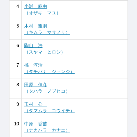
4
小嵜 麻由
（オザキ マユ）
5
木村 雅則
（キムラ マサノリ）
6
陶山 浩
（スヤマ ヒロシ）
7
橘 淳治
（タチバナ ジュンジ）
8
田原 伸彦
（タハラ ノブヒコ）
9
玉村 公一
（タマムラ コウイチ）
10
中原 香苗
（ナカハラ カナエ）