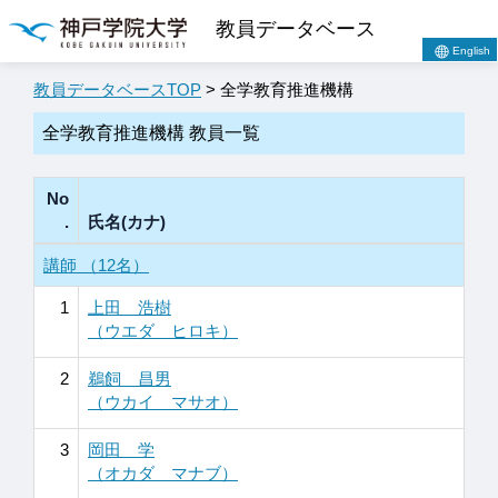
教員データベース
English
教員データベースTOP
> 全学教育推進機構
全学教育推進機構 教員一覧
No
.
氏名(カナ)
講師 （12名）
1
上田 浩樹
（ウエダ ヒロキ）
2
鵜飼 昌男
（ウカイ マサオ）
3
岡田 学
（オカダ マナブ）