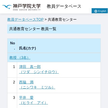
教員データベース
English
教員データベースTOP
> 共通教育センター
共通教育センター 教員一覧
No
.
氏名(カナ)
教授 （3名）
1
津田 真一郎
（ツダ シンイチロウ）
2
西脇 満
（ニシワキ ミツル）
3
平井 愛
（ヒライ アイ）