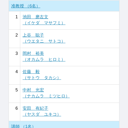
准教授 （6名）
1
池田 磨左文
（イケダ マサフミ）
2
上谷 聡子
（ウエタニ サトコ）
3
岡村 裕美
（オカムラ ヒロミ）
4
佐藤 毅
（サトウ タカシ）
5
中村 光宏
（ナカムラ ミツヒロ）
6
安田 有紀子
（ヤスダ ユキコ）
講師 （1名）