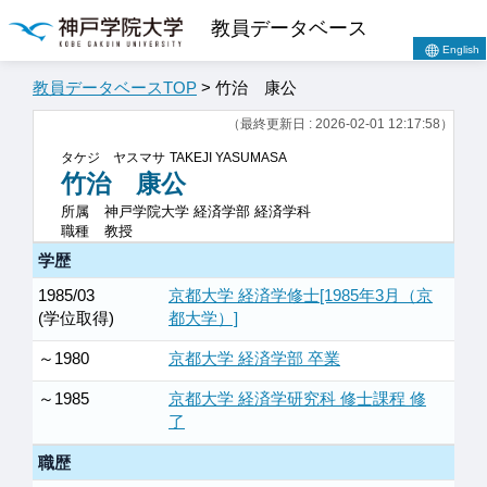
教員データベース
English
教員データベースTOP
> 竹治 康公
（最終更新日 : 2026-02-01 12:17:58）
タケジ ヤスマサ
TAKEJI YASUMASA
竹治 康公
所属
神戸学院大学 経済学部 経済学科
職種
教授
学歴
1985/03
京都大学 経済学修士[1985年3月（京
(学位取得)
都大学）]
～1980
京都大学 経済学部 卒業
～1985
京都大学 経済学研究科 修士課程 修
了
職歴