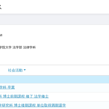
ス
MI
学院大学 法学部 法律学科
社会活動
学科 卒業
科 博士前期課程 修了 法学修士
学研究科 博士後期課程 単位取得満期退学