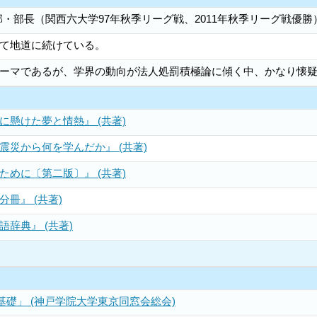
球部・部長（関西六大学97年秋季リーグ戦、2011年秋季リーグ戦優勝
て地道に続けている。
ーマであるが、学界の動向が法人処罰積極論に傾く中、かなり懐
懸けた夢と情熱』 (共著)
震災から何を学んだか』 (共著)
めに〔第二版〕』 (共著)
冊』 (共著)
辞典』 (共著)
礎」 (神戸学院大学東京同窓会総会)