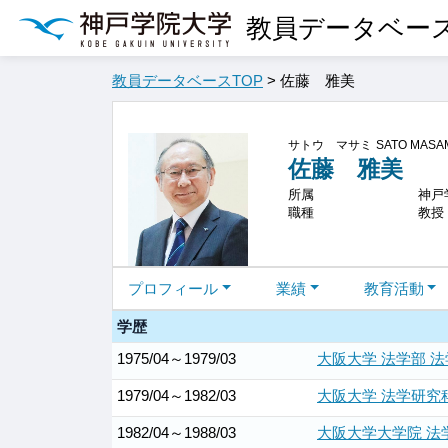
教員データベー
教員データベースTOP
> 佐藤 雅美
サトウ マサミ
SATO MASA
佐藤 雅美
所属
神戸
職種
教授
プロフィール
業績
教育活動
学歴
1975/04～1979/03
大阪大学 法学部 法
1979/04～1982/03
大阪大学 法学研究
1982/04～1988/03
大阪大学大学院 法