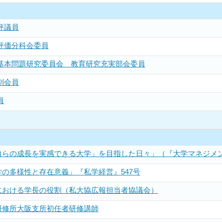
評議員
評価分科会委員
 基本問題研究委員会 教育研究充実部会委員
別会員
員
らの成長を実感できる大学」を目指した日々」（『大学マネジメント
の多様性と存在意義」『私学経営』547号
における学長の役割（私大協広報担当者協議会）
研修所大阪支所初任者研修講師