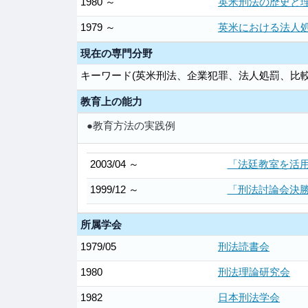
1980 ～
英米刑法の歴史と理
1979 ～
英米における法人処
現在の専門分野
キーワード(英米刑法、企業犯罪、法人処罰、比較
教育上の能力
●教育方法の実践例
2003/04 ～
「法廷教室を活
1999/12 ～
「刑法討論会決
所属学会
1979/05
刑法読書会
1980
刑法理論研究会
1982
日本刑法学会