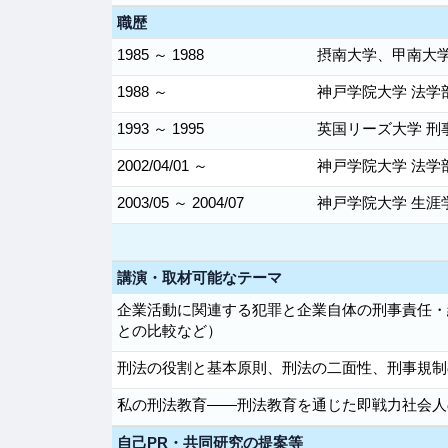
職歴
1985 ～ 1988
摂南大学、甲南大学
1988 ～
神戸学院大学 法学
1993 ～ 1995
英国リーズ大学 刑
2002/04/01 ～
神戸学院大学 法学
2003/05 ～ 2004/07
神戸学院大学 生涯
講演・取材可能なテーマ
企業活動に関連する犯罪と企業自体の刑事責任・
との比較など）
刑法の役割と基本原則、刑法の二面性、刑事規制
私の刑法教育――刑法教育を通じた即戦力社会人
自己PR・共同研究の提案等