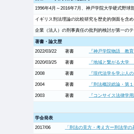
1996年4月～2016年7月、神戸学院大学硬式野
イギリス刑法理論の比較研究を歴史的側面を含め
企業（法人）の刑事責任の批判的検討が第一のテ
著書・論文歴
2022/03/22
著書
『神戸学院物語 教育に
2020/03/25
著書
『地域と繋がる大学 
2008
著書
『現代法学を学ぶ人のた
2004
著書
『刑法概説総論・第１分
2003
著書
『コンサイス法律学用語
学会発表
2017/06
「刑法の見方・考え方ー刑法学の基