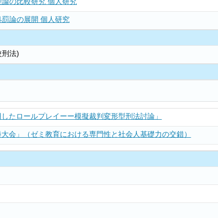
論の比較研究 個人研究
罰論の展開 個人研究
刑法)
用したロールプレイーー模擬裁判変形型刑法討論」
勝大会」（ゼミ教育における専門性と社会人基礎力の交錯）