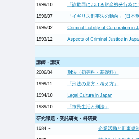
1999/10
「詐欺罪における財産処分行為につ
1996/07
「イギリス刑事法の動向」 (日本
1995/02
Criminal Liability of Corporation in
1993/12
Aspects of Criminal Justice in Japa
講師・講演
2006/04
刑法（初等科・基礎科）
1999/11
「刑法の見方・考え方」
1994/10
Legal Culture in Japan
1989/10
「市民生活と刑法」
研究課題・受託研究・科研費
1984 ～
企業活動と刑事規制