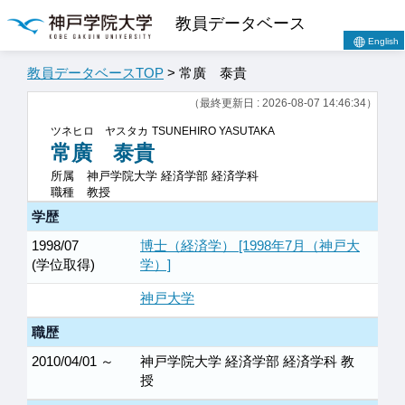
教員データベース
English
教員データベースTOP
> 常廣 泰貴
（最終更新日 : 2026-08-07 14:46:34）
ツネヒロ ヤスタカ
TSUNEHIRO YASUTAKA
常廣 泰貴
所属
神戸学院大学 経済学部 経済学科
職種
教授
学歴
1998/07
博士（経済学） [1998年7月（神戸大
(学位取得)
学）]
神戸大学
職歴
2010/04/01 ～
神戸学院大学 経済学部 経済学科 教
授