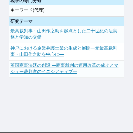
現在の専門分野
キーワード(代理)
研究テーマ
最高裁判事・山田作之助を起点とした二十世紀の法実
務と学知の交錯
神戸における企業弁護士業の生成と展開―元最高裁判
事・山田作之助を中心に―
英国商事法廷の創設 ―商事裁判の運用改革の成功とマ
シュー裁判官のイニシアティブ―