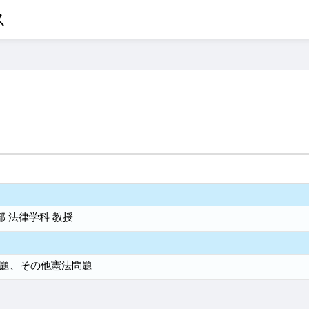
ス
部 法律学科 教授
題、その他憲法問題