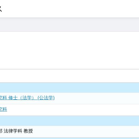
ス
科 修士（法学） (公法学)
究科
部 法律学科 教授