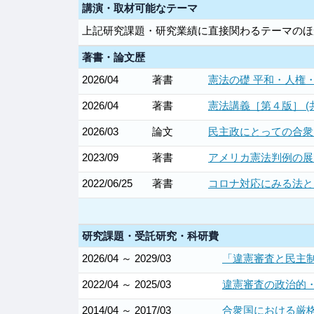
講演・取材可能なテーマ
上記研究課題・研究業績に直接関わるテーマのほ
著書・論文歴
2026/04
著書
憲法の礎 平和・人権・
2026/04
著書
憲法講義［第４版］ (
2026/03
論文
民主政にとっての合衆国憲法
2023/09
著書
アメリカ憲法判例の展開──
2022/06/25
著書
コロナ対応にみる法と民主
研究課題・受託研究・科研費
2026/04 ～ 2029/03
「違憲審査と民主制
2022/04 ～ 2025/03
違憲審査の政治的・
2014/04 ～ 2017/03
合衆国における厳格