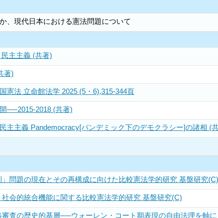
か、現代日本における憲法問題について
民主主義 (共著)
共著)
 立命館法学 2025 (5・6),315-344頁
2015-2018 (共著)
主義 Pandemocracy[パンデミック下のデモクラシー]の諸相 (共
」問題の現在とその再構成に向けた比較憲法学的研究 基盤研究(C
社会的統合機能に関する比較憲法学的研究 基盤研究(C)
審査の歴史的基層──ウォーレン・コート期表現の自由法理を軸に 基