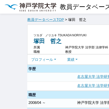
教員データベー
教員データベースTOP
> 塚田 哲之
ツカダ ノリユキ
TSUKADA NORIYUKI
塚田 哲之
所属
神戸学院大学 法学部 法律学科
職種
教授
プロフィール
業績
学歴
名古屋大学 法学研究
名古屋大学 法学研
職歴
2008/04 ～
神戸学院大学 法学