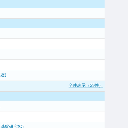
著)
全件表示（39件）
)
盤研究(C)