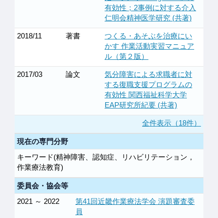
有効性；2事例に対する介入
仁明会精神医学研究 (共著)
2018/11
著書
つくる・あそぶを治療にい
かす 作業活動実習マニュア
ル（第２版）
2017/03
論文
気分障害による求職者に対
する復職支援プログラムの
有効性 関西福祉科学大学
EAP研究所紀要 (共著)
全件表示（18件）
現在の専門分野
キーワード(精神障害、認知症、リハビリテーション，
作業療法教育)
委員会・協会等
2021 ～ 2022
第41回近畿作業療法学会 演題審査委
員