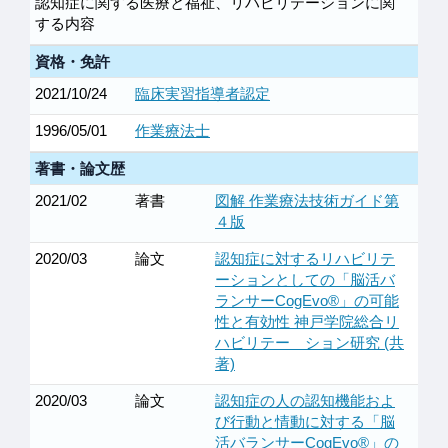
認知症に関する医療と福祉、リハビリテーションに関
する内容
資格・免許
2021/10/24
臨床実習指導者認定
1996/05/01
作業療法士
著書・論文歴
2021/02
著書
図解 作業療法技術ガイド第
４版
2020/03
論文
認知症に対するリハビリテ
ーションとしての「脳活バ
ランサーCogEvo®」の可能
性と有効性 神戸学院総合リ
ハビリテー ション研究 (共
著)
2020/03
論文
認知症の人の認知機能およ
び行動と情動に対する「脳
活バランサーCogEvo®」の