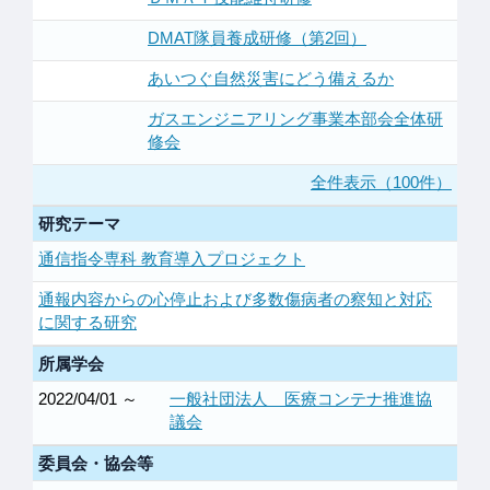
DMAT隊員養成研修（第2回）
あいつぐ自然災害にどう備えるか
ガスエンジニアリング事業本部会全体研
修会
全件表示（100件）
研究テーマ
通信指令専科 教育導入プロジェクト
通報内容からの心停止および多数傷病者の察知と対応
に関する研究
所属学会
2022/04/01 ～
一般社団法人 医療コンテナ推進協
議会
委員会・協会等