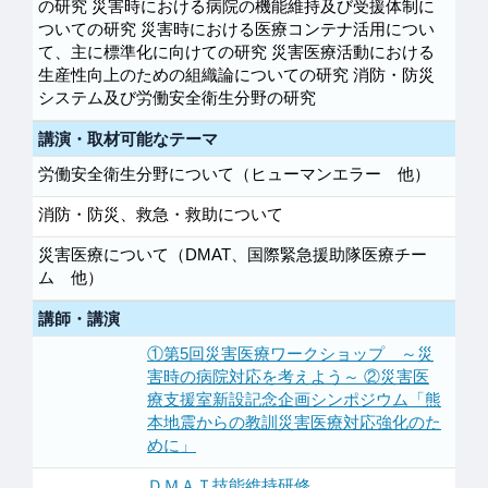
の研究 災害時における病院の機能維持及び受援体制に
ついての研究 災害時における医療コンテナ活用につい
て、主に標準化に向けての研究 災害医療活動における
生産性向上のための組織論についての研究 消防・防災
システム及び労働安全衛生分野の研究
講演・取材可能なテーマ
労働安全衛生分野について（ヒューマンエラー 他）
消防・防災、救急・救助について
災害医療について（DMAT、国際緊急援助隊医療チー
ム 他）
講師・講演
①第5回災害医療ワークショップ ～災
害時の病院対応を考えよう～ ②災害医
療支援室新設記念企画シンポジウム「熊
本地震からの教訓災害医療対応強化のた
めに」
ＤＭＡＴ技能維持研修