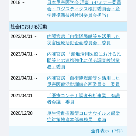
2018 ～
日本災害医学会 理事（セミナー委員
会・ロジスティクス検討委員会・産
学連携新技術検討委員会担当）
社会における活動
2023/04/01 ～
内閣官房「自衛隊艦艇等を活用した
災害医療活動企画委員会」委員
2023/04/01 ～
内閣官房 「船舶活用医療における民
間等との連携強化に係る調査検討業
務」委員
2021/04/01 ～
内閣官房「自衛隊艦船等を活用した
災害医療活動訓練企画委員会」委員
2021/04/01
「医療コンテナ調査分析事業」有識
者会議 委員
2020/12/28
厚生労働省新型コロナウイルス感染
症対策推進本部事務局 参与
全件表示（7件）