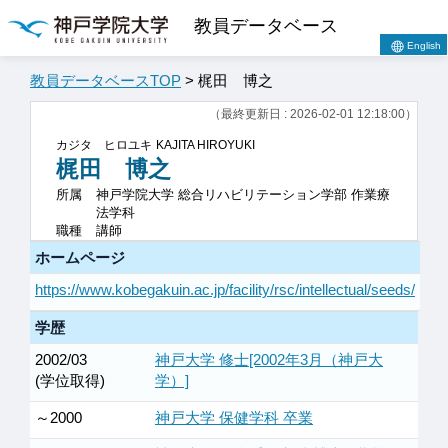
教員データベース
English
教員データベースTOP
> 梶田 博之
（最終更新日 : 2026-02-01 12:18:00）
カジタ ヒロユキ
KAJITA HIROYUKI
梶田 博之
所属
神戸学院大学 総合リハビリテーション学部 作業療
法学科
職種
講師
ホームページ
https://www.kobegakuin.ac.jp/facility/rsc/intellectual/seeds/
学歴
2002/03
神戸大学 修士[2002年3月（神戸大
(学位取得)
学）]
～2000
神戸大学 保健学科 卒業