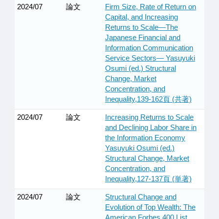
2024/07
論文
Firm Size, Rate of Return on
Capital, and Increasing
Returns to Scale—The
Japanese Financial and
Information Communication
Service Sectors— Yasuyuki
Osumi (ed.) Structural
Change, Market
Concentration, and
Inequality,139-162頁 (共著)
2024/07
論文
Increasing Returns to Scale
and Declining Labor Share in
the Information Economy
Yasuyuki Osumi (ed.)
Structural Change, Market
Concentration, and
Inequality,127-137頁 (単著)
2024/07
論文
Structural Change and
Evolution of Top Wealth: The
American Forbes 400 List,