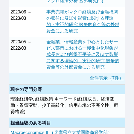
マクロ経済分析 基盤研究(C)
2020/06 ～
事業売却がマクロ経済及び金融機関
2023/03
の収益に及ぼす影響に関する理論
的・実証的研究 競争的資金等の外部
資金による研究
2020/05 ～
金融業、情報産業を中心としたサー
2022/03
ビス部門における一極集中化現象が
成長および所得不平等に及ぼす影響
に関する理論的、実証的研究 競争的
資金等の外部資金による研究
全件表示（7件）
現在の専門分野
理論経済学, 経済政策 キーワード(経済成長、経済変
動・景気変動、少子高齢化、信用市場の不完全性、所
得格差)
担当経験のある科目
Macroeconomics II （兵庫県立大学国際商経学部）