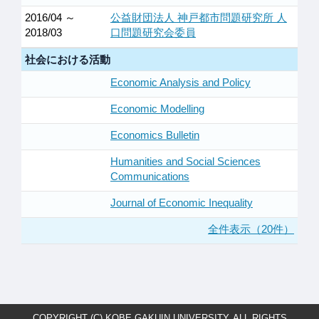
2016/04 ～
公益財団法人 神戸都市問題研究所 人
2018/03
口問題研究会委員
社会における活動
Economic Analysis and Policy
Economic Modelling
Economics Bulletin
Humanities and Social Sciences
Communications
Journal of Economic Inequality
全件表示（20件）
COPYRIGHT (C) KOBE GAKUIN UNIVERSITY. ALL RIGHTS