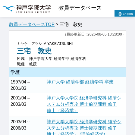
教員データベース
English
教員データベースTOP
> 三宅 敦史
（最終更新日 : 2026-08-05 13:28:00）
ミヤケ アツシ
MIYAKE ATSUSHI
三宅 敦史
所属
神戸学院大学 経済学部 経済学科
職種
教授
学歴
1997/04～
神戸大学 経済学部 経済学科 卒業
2001/03
2001/04～
神戸大学大学院 経済学研究科 経済シ
2003/03
ステム分析専攻 博士前期課程 修了
修士（経済学）
2003/04～
神戸大学大学院 経済学研究科 経済シ
2006/03
ステム分析専攻 博士後期課程 修了
博士（経済学） (理論経済学)