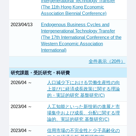
Intergenerational Technology Transfer
(The 11th Hong Kong Economic
Association Biennial Conference)
2023/04/13
Endogenous Business Cycles and
Intergenerational Technology Transfer
(The 17th International Conference of the
Western Economic Association
International)
全件表示（20件）
研究課題・受託研究・科研費
2026/04 ～
人口減少下における労働生産性の向
上並びに経済成長政策に関する理論
的・実証的研究 基盤研究(C)
2023/04 ～
人工知能といった新技術の進展と市
場集中および成長、分配に関する理
論的、実証的研究 基盤研究(C)
2023/04 ～
信用市場の不完全性と少子高齢化の