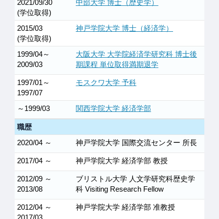
2021/09/30
中部大学 博士（歴史学）
(学位取得)
2015/03
神戸学院大学 博士（経済学）
(学位取得)
1999/04～
大阪大学 大学院経済学研究科 博士後
2009/03
期課程 単位取得満期退学
1997/01～
モスクワ大学 予科
1997/07
～1999/03
関西学院大学 経済学部
職歴
2020/04 ～
神戸学院大学 国際交流センター 所長
2017/04 ～
神戸学院大学 経済学部 教授
2012/09 ～
ブリストル大学 人文学研究科歴史学
2013/08
科 Visiting Research Fellow
2012/04 ～
神戸学院大学 経済学部 准教授
2017/03