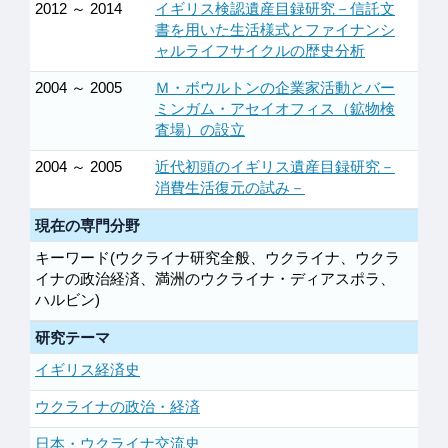
2012 ～ 2014
イギリス検認遺産目録研究－信託文
書を用いた生活様式とファイナンシ
ャルライフサイクルの歴史分析
2004 ～ 2005
Ｍ・ボウルトンの企業家活動とバー
ミンガム・アセイオフィス（鉱物検
査場）の設立
2004 ～ 2005
近代初頭のイギリス遺産目録研究－
消費生活復元の試み－
現在の専門分野
キーワード(ウクライナ研究全般、ウクライナ、ウクラ
イナの政治経済、満洲のウクライナ・ディアスポラ、
ハルビン)
研究テーマ
イギリス経済史
ウクライナの政治・経済
日本・ウクライナ交流史