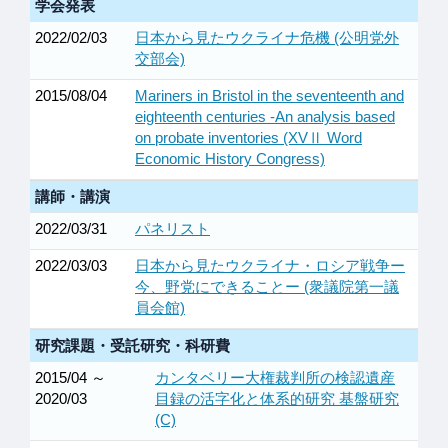
学会発表
2022/02/03
日本から見たウクライナ危機 (公明党外
交部会)
2015/08/04
Mariners in Bristol in the seventeenth and
eighteenth centuries -An analysis based
on probate inventories (XVⅡ Word
Economic History Congress)
講師・講演
2022/03/31
パネリスト
2022/03/03
日本から見たウクライナ・ロシア戦争ー
今、野党にできることー (衆議院第一議
員会館)
研究課題・受託研究・科研費
2015/04 ～
カンタベリー大権裁判所の検認遺産
2020/03
目録の活字化と体系的研究 基盤研究
(C)