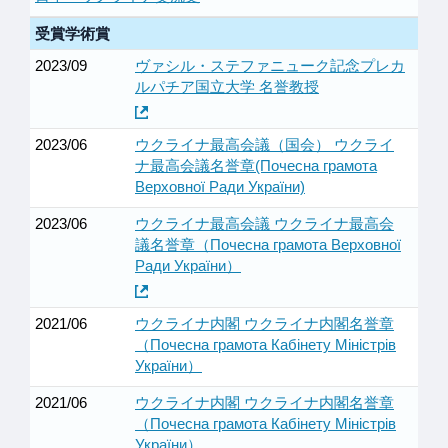
受賞学術賞
2023/09
ヴァシル・ステファニューク記念プレカ
ルパチア国立大学 名誉教授
2023/06
ウクライナ最高会議（国会） ウクライ
ナ最高会議名誉章(Почесна грамота
Верховної Ради України)
2023/06
ウクライナ最高会議 ウクライナ最高会
議名誉章（Почесна грамота Верховної
Ради України）
2021/06
ウクライナ内閣 ウクライナ内閣名誉章
（Почесна грамота Кабінету Міністрів
України）
2021/06
ウクライナ内閣 ウクライナ内閣名誉章
（Почесна грамота Кабінету Міністрів
України）