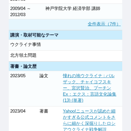
2009/04 ～
神戸学院大学 経済学部 講師
2012/03
全件表示（7件）
講演・取材可能なテーマ
ウクライナ事情
北方領土問題
著書・論文歴
2023/05
論文
憧れの地ウクライナ : バル
ザック、チャイコフスキ
ー、宮沢賢治、プーチン
Ex：エクス：言語文化論集
(13) (単著)
2023/04
著書
Yahoo!ニュースが認めた細
かすぎる公式コメントをさ
らに細かく深掘りしたロシ
アウクライナ戦争解説