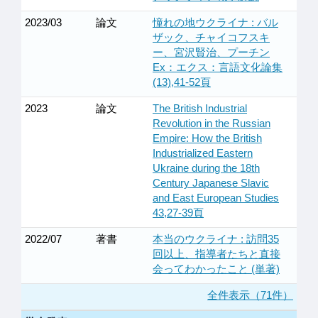
2023/03
論文
憧れの地ウクライナ : バル
ザック、チャイコフスキ
ー、宮沢賢治、プーチン
Ex：エクス：言語文化論集
(13),41-52頁
2023
論文
The British Industrial
Revolution in the Russian
Empire: How the British
Industrialized Eastern
Ukraine during the 18th
Century Japanese Slavic
and East European Studies
43,27-39頁
2022/07
著書
本当のウクライナ : 訪問35
回以上、指導者たちと直接
会ってわかったこと (単著)
全件表示（71件）