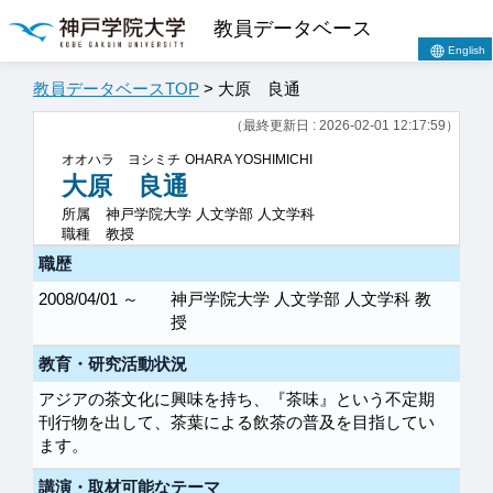
教員データベース
English
教員データベースTOP
> 大原 良通
（最終更新日 : 2026-02-01 12:17:59）
オオハラ ヨシミチ
OHARA YOSHIMICHI
大原 良通
所属
神戸学院大学 人文学部 人文学科
職種
教授
職歴
2008/04/01 ～
神戸学院大学 人文学部 人文学科 教
授
教育・研究活動状況
アジアの茶文化に興味を持ち、『茶味』という不定期
刊行物を出して、茶葉による飲茶の普及を目指してい
ます。
講演・取材可能なテーマ