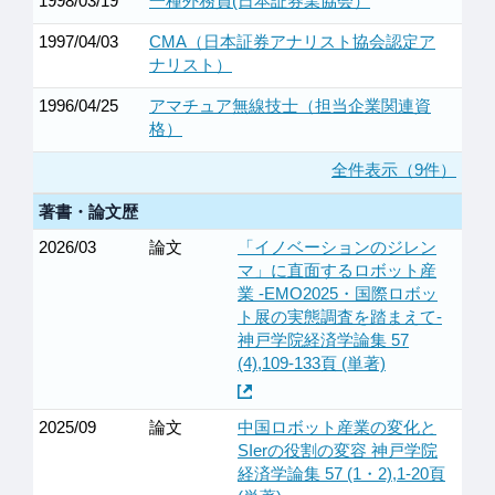
1998/03/19
一種外務員(日本証券業協会）
1997/04/03
CMA（日本証券アナリスト協会認定ア
ナリスト）
1996/04/25
アマチュア無線技士（担当企業関連資
格）
全件表示（9件）
著書・論文歴
2026/03
論文
「イノベーションのジレン
マ」に直面するロボット産
業 -EMO2025・国際ロボッ
ト展の実態調査を踏まえて-
神戸学院経済学論集 57
(4),109-133頁 (単著)
2025/09
論文
中国ロボット産業の変化と
SIerの役割の変容 神戸学院
経済学論集 57 (1・2),1-20頁