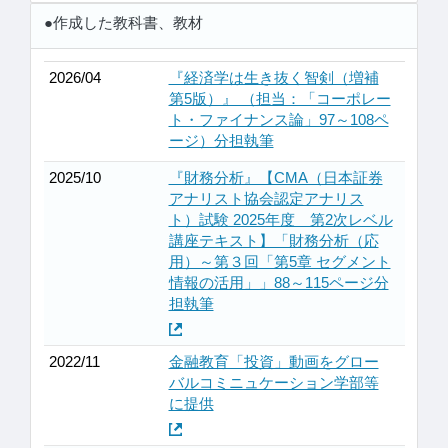
●作成した教科書、教材
2026/04
『経済学は生き抜く智剣（増補
第5版）』 （担当：「コーポレー
ト・ファイナンス論」97～108ペ
ージ）分担執筆
2025/10
『財務分析』【CMA（日本証券
アナリスト協会認定アナリス
ト）試験 2025年度 第2次レベル
講座テキスト】「財務分析（応
用）～第３回「第5章 セグメント
情報の活用」」88～115ページ分
担執筆
2022/11
金融教育「投資」動画をグロー
バルコミニュケーション学部等
に提供