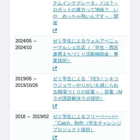
テムインテグレータ』とは？～
ロボットの裏方って地味？ い
や、めっちゃ熱いんです～」開
催
2024/05 ～
ゼミ学生によるウェルアベニュ
2024/10
ーマルシェ出店（「学生・西区
連携まちづくり活動補助金」事
業採択）
2019/05 ～
ゼミ学生による「YES！シキコ
2019/10/26
ウジョウ～やりがいを感じられ
る職場づくりの提案～」提案（M
ラボ課題解決ラボ採択）
2018 ～ 2019/02
ゼミ学生によるフリーペーパー
「Catch」制作（学生チャレンジ
プロジェクト採択）