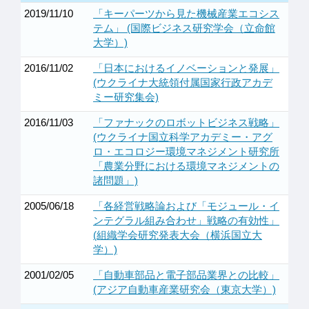
2019/11/10
「キーパーツから見た機械産業エコシス
テム」 (国際ビジネス研究学会（立命館
大学）)
2016/11/02
「日本におけるイノベーションと発展」
(ウクライナ大統領付属国家行政アカデ
ミー研究集会)
2016/11/03
「ファナックのロボットビジネス戦略」
(ウクライナ国立科学アカデミー・アグ
ロ・エコロジー環境マネジメント研究所
「農業分野における環境マネジメントの
諸問題」)
2005/06/18
「各経営戦略論および「モジュール・イ
ンテグラル組み合わせ」戦略の有効性」
(組織学会研究発表大会（横浜国立大
学）)
2001/02/05
「自動車部品と電子部品業界との比較」
(アジア自動車産業研究会（東京大学）)