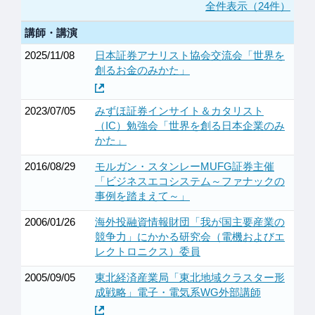
全件表示（24件）
講師・講演
2025/11/08
日本証券アナリスト協会交流会「世界を
創るお金のみかた」
2023/07/05
みずほ証券インサイト＆カタリスト
（IC）勉強会「世界を創る日本企業のみ
かた」
2016/08/29
モルガン・スタンレーMUFG証券主催
「ビジネスエコシステム～ファナックの
事例を踏まえて～」
2006/01/26
海外投融資情報財団「我が国主要産業の
競争力」にかかる研究会（電機およびエ
レクトロニクス）委員
2005/09/05
東北経済産業局「東北地域クラスター形
成戦略」電子・電気系WG外部講師