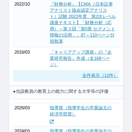
2022/10
『財務分析』【CMA（日本証券
アナリスト協会認定アナリス
ト）試験 2022年度 第2次レベル
講座テキスト】「財務分析（応
用）～第３回「第5章 セグメント
情報の活用」」87～110ページ分
担執筆
2016/03
「キャリアアップ講座」の『企
業研究報告』作成（全168ペー
ジ）
全件表示（12件）
●当該教員の教育上の能力に関する大学等の評価
2026/03
指導賞（指導学生の卒業論文の
経済学部賞）
2024/03
指導賞（指導学生の卒業論文の