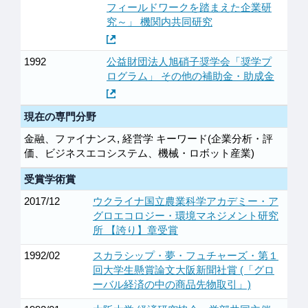
フィールドワークを踏まえた企業研
究～」 機関内共同研究
1992
公益財団法人旭硝子奨学会「奨学プ
ログラム」 その他の補助金・助成金
現在の専門分野
金融、ファイナンス, 経営学 キーワード(企業分析・評
価、ビジネスエコシステム、機械・ロボット産業)
受賞学術賞
2017/12
ウクライナ国立農業科学アカデミー・ア
グロエコロジー・環境マネジメント研究
所 【誇り】章受賞
1992/02
スカラシップ・夢・フュチャーズ・第１
回大学生懸賞論文大阪新聞社賞 (「グロ
ーバル経済の中の商品先物取引」)