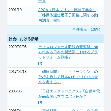
告書
2001/10
JPCA（日本プリント回路工業会）
「移動体通信用電子回路に関する動
向調査」報告
全件表示（10件）
社会における活動
2020/02/05
ディスロジャー＆IR統合研究所「知
られざる日本の製造業におけるプラ
ットフォーム戦略」
2017/02/18
『朝日新聞』「「マザーマシン」の
分析を通じて日本のモノづくりの未
来を考える」
2006/06
『日経エレクトロニクス』｢自動車電
装品市場は本当にバラ色か？｣
2005/04
『電子材料』「エレクトロニクス産