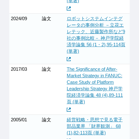
(単著)
2024/09
論文
ロボットシステムインテグ
レータの事例分析 －立花エ
レテック、近藤製作所など9
社の事例比較－ 神戸学院経
済学論集 56 (1・2),95-114頁
(単著)
2017/03
論文
The Significance of After-
Market Strategy in FANUC:
Case Study of Platform
Leadership Strategy 神戸学
院経済学論集 48 (4),89-111
頁 (単著)
2005/01
論文
経営戦略・思想で見る電子
部品業界 「財界観測」 68
(1),82-113頁 (単著)