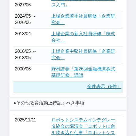
2027/06
ス入門」
2024/05 ～
上場企業若手社員研修「企業研
2026/06
究会」
2018/04
上場企業の新入社員研修「株式
会社」
2016/05 ～
上場企業中堅社員研修「企業研
2018/05
究会」
2000/06
野村證券「第26回金融機関株式
基礎研修」講師
全件表示（8件）
●その他教育活動上特記すべき事項
2025/11/11
ロボットシステムインテグレー
タ協会の講演会「ロボットに命
を吹き込む仕事『ロボットシス