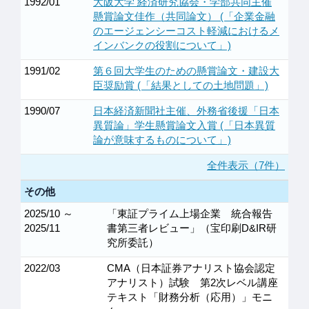
1992/01
大阪大学 経済研究協会・学部共同主催
懸賞論文佳作（共同論文） (「企業金融
のエージェンシーコスト軽減におけるメ
インバンクの役割について」)
1991/02
第６回大学生のための懸賞論文・建設大
臣奨励賞 (「結果としての土地問題」)
1990/07
日本経済新聞社主催、外務省後援「日本
異質論」学生懸賞論文入賞 (「日本異質
論が意味するものについて」)
全件表示（7件）
その他
2025/10 ～
「東証プライム上場企業 統合報告
2025/11
書第三者レビュー」（宝印刷D&IR研
究所委託）
2022/03
CMA（日本証券アナリスト協会認定
アナリスト）試験 第2次レベル講座
テキスト「財務分析（応用）」モニ