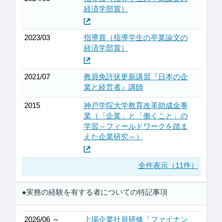
経済学部賞）
2023/03
指導賞（指導学生の卒業論文の
経済学部賞）
2021/07
教員免許状更新講習『日本の企
業と経営者』講師
2015
神戸学院大学教育改革助成金事
業（「企業」と「働くこと」の
学習～フィールドワークを踏ま
えた企業研究～）
全件表示（11件）
●実務の経験を有する者についての特記事項
2026/06 ～
上場企業社員研修「ファイナン