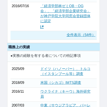
2016/07/16
「経済学部林ゼミOB・OG
会」、「経済学部企業研究会」
が神戸学院大学同窓会登録団体
に認定
全件表示（54件）
職務上の実績
●実務の経験を有する者についての特記事項
2025/09
ドイツ（ハノーバー）、トルコ
（イスタンブール等）調査
2018/09
米国（シカゴ）IMTS調査
2016/11
ウクライナ（キーウ）海外研究
員
2007/03
中東（サウジアラビア、バーレ