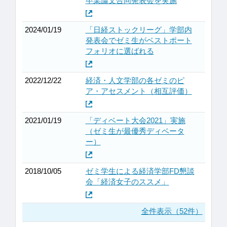
卒業論文合同発表会を実施
2024/01/19
「日経ストックリーグ」学部内
発表会でゼミ生がベストポート
フォリオに選ばれる
2022/12/22
経済・人文学部の各ゼミのピ
ア・アセスメント（相互評価）
2021/01/19
「ディベート大会2021」実施
（ゼミ生が最優秀ディベータ
ー）
2018/10/05
ゼミ学生による経済学部FD懇談
会「経済女子のススメ」
全件表示（52件）