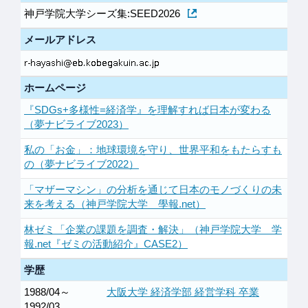
神戸学院大学シーズ集:SEED2026
メールアドレス
ホームページ
『SDGs+多様性=経済学』を理解すれば日本が変わる
（夢ナビライブ2023）
私の「お金」：地球環境を守り、世界平和をもたらすも
の（夢ナビライブ2022）
「マザーマシン」の分析を通じて日本のモノづくりの未
来を考える（神戸学院大学 學報.net）
林ゼミ「企業の課題を調査・解決」（神戸学院大学 学
報.net『ゼミの活動紹介』CASE2）
学歴
1988/04～
大阪大学 経済学部 経営学科 卒業
1992/03