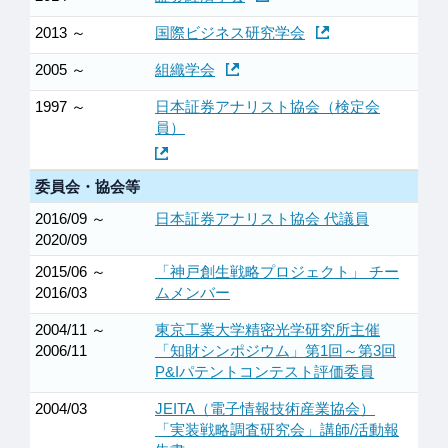
2013 ～
国際ビジネス研究学会
2005 ～
組織学会
1997 ～
日本証券アナリスト協会（検定会
員）
委員会・協会等
2016/09 ～
日本証券アナリスト協会 代議員
2020/09
2015/06 ～
「神戸創生戦略プロジェクト」 チー
2016/03
ムメンバー
2004/11 ～
東京工業大学精密光学研究所主催
2006/11
「知財シンポジウム」第1回～第3回
P&Iパテントコンテスト評価委員
2004/03
JEITA（電子情報技術産業協会）
「実装戦略調査研究会」講師/活動報