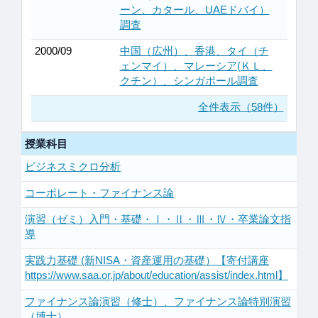
ーン、カタール、UAEドバイ）
調査
2000/09
中国（広州）、香港、タイ（チ
ェンマイ）、マレーシア(ＫＬ、
クチン）、シンガポール調査
全件表示（58件）
授業科目
ビジネスミクロ分析
コーポレート・ファイナンス論
演習（ゼミ）入門・基礎・Ⅰ・Ⅱ・Ⅲ・Ⅳ・卒業論文指
導
実践力基礎 (新NISA・資産運用の基礎）【寄付講座
https://www.saa.or.jp/about/education/assist/index.html】
ファイナンス論演習（修士）、ファイナンス論特別演習
（博士）