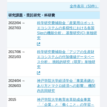
全件表示（53件）
研究課題・受託研究・科研費
2022/04 ～
科学研究費補助金「産業用ロボット
2027/03
エコシステムの多様性における各国
SIerの機能分析」 基盤研究(C) 単独研
究
2017/06 ～
科学研究費補助金「アジアの生産財
2021/03
エコシステムの付加価値データベー
ス分析」 挑戦的研究（萌芽）単独研
究
2024/04 ～
神戸学院大学経済学会「事業承継の
2026/03
あり方とマクロ経済への影響」 機関
内共同研究
2015
神戸学院大学教育改革助成金事業
「「企業」と「働くこと」の学習～