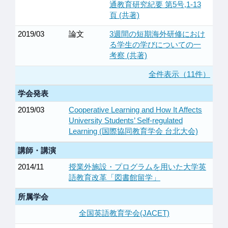
通教育研究紀要 第5号,1-13
頁 (共著)
2019/03
論文
3週間の短期海外研修におけ
る学生の学びについての一
考察 (共著)
全件表示（11件）
学会発表
2019/03
Cooperative Learning and How It Affects
University Students’ Self-regulated
Learning (国際協同教育学会 台北大会)
講師・講演
2014/11
授業外施設・プログラムを用いた大学英
語教育改革「図書館留学」
所属学会
全国英語教育学会(JACET)