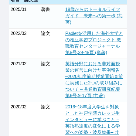
2025/01
著書
18歳からのトータルライフ
ガイド 未来への第一歩 (共
著)
2022/03
論文
Padletを活用した海外大学と
の相互学習プロジェクト 教
職教育センタージャーナル
第8号,39-48頁 (単著)
2021/02
論文
英語分野における非対面授
業の運営に向けた事例報告
–2020年度前期授業開始直前
に実施した2つの取り組みに
ついて – 共通教育研究紀要
第6号,9-17頁 (共著)
2020/02
論文
2016~18年度入学生を対象
とした神戸学院カレッジ生
インタビューに学ぶこと –
英語熟達度の変化による学
習への姿勢・波及効果– 共