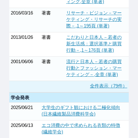
ィング,全章 (単著)
2016/03/16
著書
リサーチ・ビジョン－マー
ケティング・リサーチの実
際－,1～195頁 (単著)
2013/01/26
著書
こだわりと日本人－若者の
新生活感：選択基準と購買
行動－,1～176頁 (単著)
2001/06/06
著書
流行と日本人－若者の購買
行動とファッション・マー
ケティング－,全章 (単著)
全件表示（79件）
学会発表
2025/06/21
大学生のギフト観における二極化傾向
(日本繊維製品消費科学会)
2025/06/13
エコ消費の中で求められる衣類の特徴
(繊維学会)