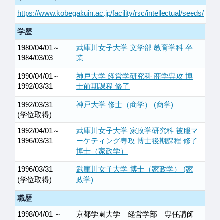
https://www.kobegakuin.ac.jp/facility/rsc/intellectual/seeds/
学歴
1980/04/01～
武庫川女子大学 文学部 教育学科 卒
1984/03/03
業
1990/04/01～
神戸大学 経営学研究科 商学専攻 博
1992/03/31
士前期課程 修了
1992/03/31
神戸大学 修士（商学） (商学)
(学位取得)
1992/04/01～
武庫川女子大学 家政学研究科 被服マ
1996/03/31
ーケティング専攻 博士後期課程 修了
博士（家政学）
1996/03/31
武庫川女子大学 博士（家政学） (家
(学位取得)
政学)
職歴
1998/04/01 ～
京都学園大学 経営学部 専任講師