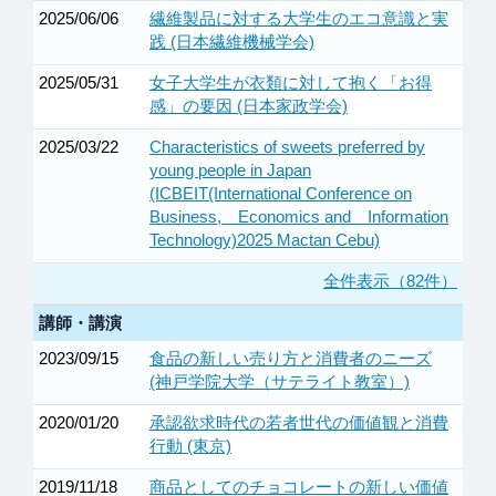
2025/06/06
繊維製品に対する大学生のエコ意識と実
践 (日本繊維機械学会)
2025/05/31
女子大学生が衣類に対して抱く「お得
感」の要因 (日本家政学会)
2025/03/22
Characteristics of sweets preferred by
young people in Japan
(ICBEIT(International Conference on
Business, Economics and Information
Technology)2025 Mactan Cebu)
全件表示（82件）
講師・講演
2023/09/15
食品の新しい売り方と消費者のニーズ
(神戸学院大学（サテライト教室）)
2020/01/20
承認欲求時代の若者世代の価値観と消費
行動 (東京)
2019/11/18
商品としてのチョコレートの新しい価値