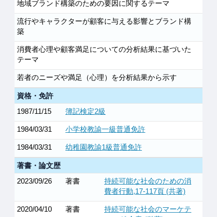
地域ブランド構築のための要因に関するテーマ
流行やキャラクターが顧客に与える影響とブランド構
築
消費者心理や顧客満足についての分析結果に基づいた
テーマ
若者のニーズや満足（心理）を分析結果から示す
資格・免許
1987/11/15
簿記検定2級
1984/03/31
小学校教諭一級普通免許
1984/03/31
幼稚園教諭1級普通免許
著書・論文歴
2023/09/26
著書
持続可能な社会のための消
費者行動,17-117頁 (共著)
2020/04/10
著書
持続可能な社会のマーケテ