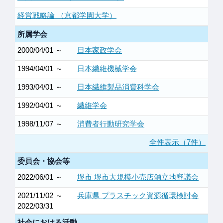
経営戦略論 （京都学園大学）
所属学会
2000/04/01 ～
日本家政学会
1994/04/01 ～
日本繊維機械学会
1993/04/01 ～
日本繊維製品消費科学会
1992/04/01 ～
繊維学会
1998/11/07 ～
消費者行動研究学会
全件表示（7件）
委員会・協会等
2022/06/01 ～
堺市 堺市大規模小売店舗立地審議会
2021/11/02 ～
兵庫県 プラスチック資源循環検討会
2022/03/31
社会における活動