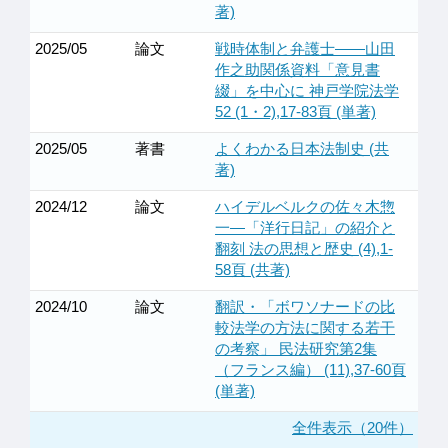
著)
2025/05
論文
戦時体制と弁護士——山田
作之助関係資料「意見書
綴」を中心に 神戸学院法学
52 (1・2),17-83頁 (単著)
2025/05
著書
よくわかる日本法制史 (共
著)
2024/12
論文
ハイデルベルクの佐々木惣
一—「洋行日記」の紹介と
翻刻 法の思想と歴史 (4),1-
58頁 (共著)
2024/10
論文
翻訳・「ボワソナードの比
較法学の方法に関する若干
の考察」 民法研究第2集
（フランス編） (11),37-60頁
(単著)
全件表示（20件）