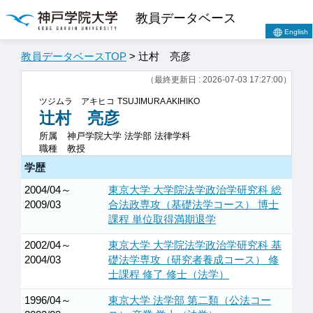
教員データベース
English
教員データベースTOP
> 辻村 亮彦
（最終更新日 : 2026-07-03 17:27:00）
ツジムラ アキヒコ
TSUJIMURA AKIHIKO
辻村 亮彦
所属
神戸学院大学 法学部 法律学科
職種
教授
学歴
2004/04～
東京大学 大学院法学政治学研究科 総
2009/03
合法政専攻（基礎法学コース） 博士
課程 単位取得満期退学
2002/04～
東京大学 大学院法学政治学研究科 基
2004/03
礎法学専攻（研究者養成コース） 修
士課程 修了 修士（法学）
1996/04～
東京大学 法学部 第二類（公法コー