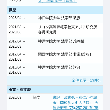
2002/03
ス） 卒業 学士（法学）
職歴
2025/04 ～
神戸学院大学 法学部 教授
2021/08 ～
リヨン高等師範学校東アジア研究所
2023/08
客員研究員
2017/04 ～
神戸学院大学 法学部 准教授
2025/03
2017/04 ～
関西学院大学 法学部 非常勤講師
2021/03
2015/04 ～
神戸学院大学 法学部 講師
2017/03
全件表示（13件）
著書・論文歴
2026/03
論文
書評・浅古弘＝和仁かや編
著『岡松参太郎の遺緒』 法
制史研究 (75),257-261頁 (単