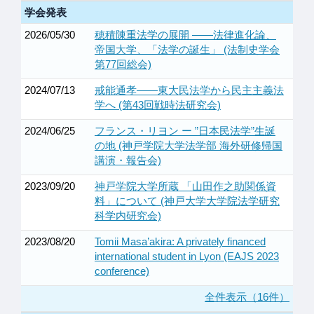
学会発表
2026/05/30
穂積陳重法学の展開 ——法律進化論、
帝国大学、「法学の誕生」 (法制史学会
第77回総会)
2024/07/13
戒能通孝——東⼤⺠法学から⺠主主義法
学へ (第43回戦時法研究会)
2024/06/25
フランス・リヨン ー ”日本民法学”生誕
の地 (神戸学院大学法学部 海外研修帰国
講演・報告会)
2023/09/20
神戸学院大学所蔵 「山田作之助関係資
料」について (神戸大学大学院法学研究
科学内研究会)
2023/08/20
Tomii Masa’akira: A privately financed
international student in Lyon (EAJS 2023
conference)
全件表示（16件）