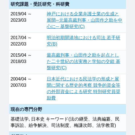
研究課題・受託研究・科研費
2019/04 ～
神戸における企業弁護士業の生成と
2023/03
展開─元最高裁判事・山田作之助を中
心に─ 基盤研究(C)
2017/04 ～
明治初期開港地における司法 若手研
2022/03
究(B)
2015/04 ～
最高裁判事・山田作之助を起点とし
2018/03
た二十世紀の法実務と学知の交錯 基
盤研究(C)
2004/04 ～
日本近代における民法学の形成と展
2007/03
開に関する歴史的考察 競争的資金等
の外部資金による研究 特別研究員奨
励費
現在の専門分野
基礎法学, 日本史 キーワード(法の継受、法典編纂、民
事訴訟、紛争解決、司法制度、梅謙次郎、法学教育)