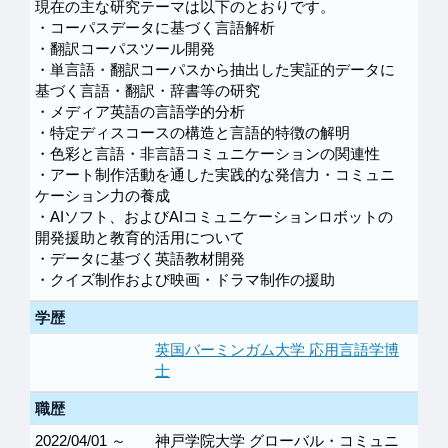
現在の主な研究テーマは以下のとおりです。
・コーパスデータに基づく言語解析
・翻訳コーパスツール開発
・単言語・翻訳コーパスから抽出した実証的データに
基づく言語・翻訳・辞書等の研究
・メディア英語の言語学的分析
・特定ディスコースの構造と言語的特徴の解明
・色彩と言語・非言語コミュニケーションの関連性
・アート制作活動を通した実践的な発信力・コミュニ
ケーション力の養成
・AIソフト、およびAIコミュニケーションロボットの
開発援助と教育的活用について
・データに基づく英語教材開発
・クイズ制作および映画・ドラマ制作の援助
学歴
英国バーミンガム大学 応用言語学博
士
職歴
2022/04/01 ～
神戸学院大学 グローバル・コミュニ