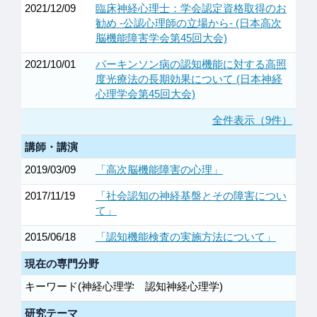
2021/12/09
臨床神経心理士：学会認定資格取得のお
勧め -公認心理師の立場から- (日本高次
脳機能障害学会第45回大会)
2021/10/01
パーキンソン病の認知機能に対する高照
度光療法の長期効果について (日本神経
心理学会第45回大会)
全件表示（9件）
講師・講演
2019/03/09
「高次脳機能障害の心理」
2017/11/19
「社会認知の神経基盤とその障害につい
て」
2015/06/18
「認知機能検査の実施方法について」
現在の専門分野
キーワード(神経心理学 認知神経心理学)
研究テーマ