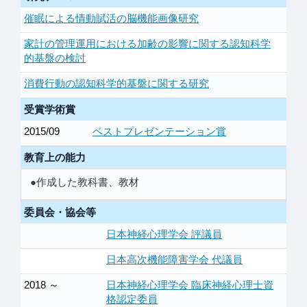
催眠による情動賦活の脳機能画像研究
家計の管理運用における加齢の影響に関する認知科学
的基盤の検討
消費行動の認知科学的基盤に関する研究
受賞学術賞
2015/09
ベストプレゼンテーション賞
教育上の能力
●作成した教科書、教材
委員会・協会等
日本神経心理学会 評議員
日本高次機能障害学会 代議員
2018 ～
日本神経心理学会 臨床神経心理士資
格認定委員