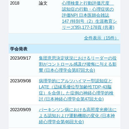
2018
論文
心理検査と行動評価尺度
認知症の行動・心理症状の
評価NPI 日本医師会雑誌
147 (特別号（2）生涯教育シ
リーズ95),177-178頁 (共著)
全件表示（15件）
学会発表
2023/09/17
集団意思決定状況におけるリーダーの役
割がコントロール感及び後悔に与える影
響 (日本心理学会第87回大会)
2023/09/08
病理学的にアルツハイマー型認知症と
LATE（辺縁系優位型加齢性TDP-43脳
症）を合併し た症例の神経心理学的検
討 (日本神経心理学会第47回大会)
2022/09/09
パーキンソン病における高照度光療法に
よる認知および運動機能の変化 (日本神
経心理学会第46回大会)