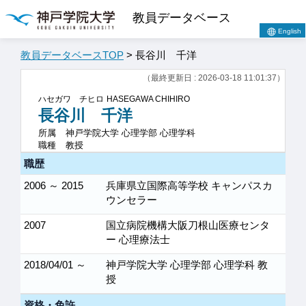
教員データベース
English
教員データベースTOP
> 長谷川 千洋
（最終更新日 : 2026-03-18 11:01:37）
ハセガワ チヒロ
HASEGAWA CHIHIRO
長谷川 千洋
所属
神戸学院大学 心理学部 心理学科
職種
教授
職歴
2006 ～ 2015
兵庫県立国際高等学校 キャンパスカ
ウンセラー
2007
国立病院機構大阪刀根山医療センタ
ー 心理療法士
2018/04/01 ～
神戸学院大学 心理学部 心理学科 教
授
資格・免許