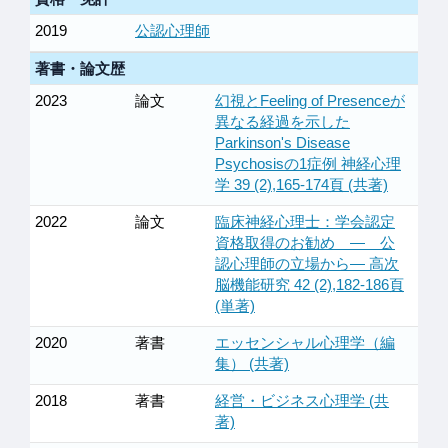
2019
公認心理師
著書・論文歴
2023
論文
幻視とFeeling of Presenceが
異なる経過を示した
Parkinson's Disease
Psychosisの1症例 神経心理
学 39 (2),165-174頁 (共著)
2022
論文
臨床神経心理士：学会認定
資格取得のお勧め ― 公
認心理師の立場から― 高次
脳機能研究 42 (2),182-186頁
(単著)
2020
著書
エッセンシャル心理学（編
集） (共著)
2018
著書
経営・ビジネス心理学 (共
著)