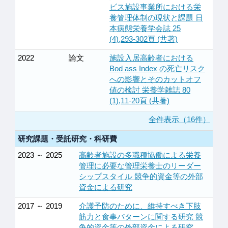
ビス施設事業所における栄
養管理体制の現状と課題 日
本病態栄養学会誌 25
(4),293-302頁 (共著)
2022
論文
施設入居高齢者における
Bod ass Index の死亡リスク
への影響とそのカットオフ
値の検討 栄養学雑誌 80
(1),11-20頁 (共著)
全件表示（16件）
研究課題・受託研究・科研費
2023 ～ 2025
高齢者施設の多職種協働による栄養
管理に必要な管理栄養士のリーダー
シップスタイル 競争的資金等の外部
資金による研究
2017 ～ 2019
介護予防のために、維持すべき下肢
筋力と食事パターンに関する研究 競
争的資金等の外部資金による研究