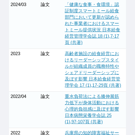
2024/03
論文
「健康な食事・食環境」認
証制度スマートミール給食
部門において更新が認めら
れた事業者におけるスマー
トミール提供状況 日本給食
経営管理学会誌 18 (1),7-17
頁 (共著)
2023
論文
高齢者施設の給食経営にお
けるリーダーシップスタイ
ルが組織成員の職務特性や
シェアドリーダーシップに
及ぼす影響 日本給食経営管
理学会 17 (1),17-29頁 (共著)
2022/04
論文
重水負荷法による膝伸展筋
力低下が身体活動における
心理的負担感に及ぼす影響
日本病態栄養学会誌 25
(1),97-107頁 (共著)
2022
論文
兵庫県の知的障害福祉サー