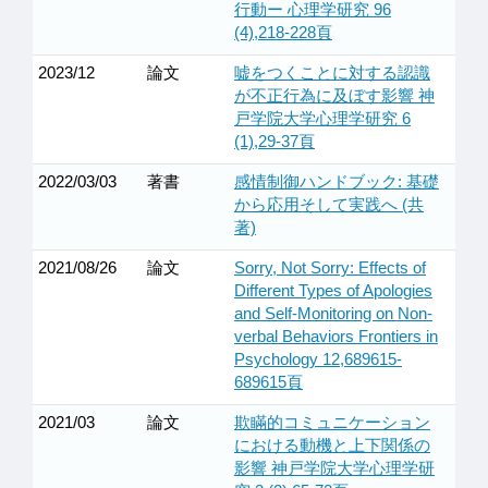
行動ー 心理学研究 96
(4),218-228頁
2023/12
論文
嘘をつくことに対する認識
が不正行為に及ぼす影響 神
戸学院大学心理学研究 6
(1),29-37頁
2022/03/03
著書
感情制御ハンドブック: 基礎
から応用そして実践へ (共
著)
2021/08/26
論文
Sorry, Not Sorry: Effects of
Different Types of Apologies
and Self-Monitoring on Non-
verbal Behaviors Frontiers in
Psychology 12,689615-
689615頁
2021/03
論文
欺瞞的コミュニケーション
における動機と上下関係の
影響 神戸学院大学心理学研