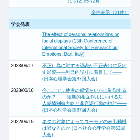
究 3 (2),65-72頁
全件表示（21件）
学会発表
The effect of personal relationships on
facial displays (13th Conference of
International Society for Research on
Emotions, Bari, Italy)
2023/09/17
不正行為に対する認識が不正表出に及ぼ
す影響――利己的誤りに着目して――
(日本心理学会第87回大会)
2023/09/16
今ここで，他者の感情をいかに制御する
のか？ ――短期的相互作用における対
人感情制御方略と非言語行動の検討――
(日本心理学会第87回大会)
2022/09/15
ネタの対象によってユーモアの表出動機
は異なるのか (日本社会心理学会第63回
大会)