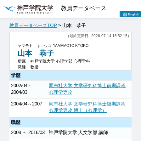
教員データベース
English
教員データベースTOP
> 山本 恭子
（最終更新日 : 2026-07-14 15:52:15）
ヤマモト キョウコ
YAMAMOTO KYOKO
山本 恭子
所属
神戸学院大学 心理学部 心理学科
職種
教授
学歴
2002/04～
同志社大学 文学研究科博士前期課程
2004/03
心理学専攻
2004/04～2007
同志社大学 文学研究科博士後期課程
心理学専攻 博士（心理学）
職歴
2009 ～ 2016/03
神戸学院大学 人文学部 講師