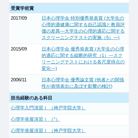
受賞学術賞
2017/09
日本心理学会 特別優秀発表賞 (大学生の
心理的適健康に関する自己認識と教員評
価の差異―大学生の心理的適応に関する
スクリーニングテストの実施（5）―)
2015/09
日本心理学会 優秀発表賞 (大学生の心理
的適応に関する縦断的研究（1）―スク
リーニングテストにおける各尺度得点の
変化―)
2006/11
日本心理学会 優秀論文賞 (他者との関係
性が表情表出に及ぼす影響の検討)
担当経験のある科目
心理学入門演習Ⅰ （神戸学院大学）
心理学発展演習Ⅰ （*）
心理学発展演習Ⅰ （神戸学院大学）