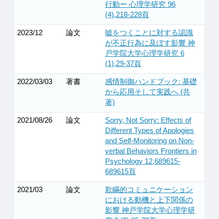
行動ー 心理学研究 96
(4),218-228頁
2023/12
論文
嘘をつくことに対する認識
が不正行為に及ぼす影響 神
戸学院大学心理学研究 6
(1),29-37頁
2022/03/03
著書
感情制御ハンドブック: 基礎
から応用そして実践へ (共
著)
2021/08/26
論文
Sorry, Not Sorry: Effects of
Different Types of Apologies
and Self-Monitoring on Non-
verbal Behaviors Frontiers in
Psychology 12,689615-
689615頁
2021/03
論文
欺瞞的コミュニケーション
における動機と上下関係の
影響 神戸学院大学心理学研