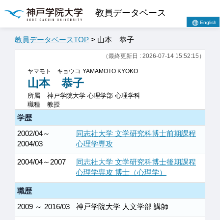
教員データベース
English
教員データベースTOP
> 山本 恭子
（最終更新日 : 2026-07-14 15:52:15）
ヤマモト キョウコ
YAMAMOTO KYOKO
山本 恭子
所属
神戸学院大学 心理学部 心理学科
職種
教授
学歴
2002/04～
同志社大学 文学研究科博士前期課程
2004/03
心理学専攻
2004/04～2007
同志社大学 文学研究科博士後期課程
心理学専攻 博士（心理学）
職歴
2009 ～ 2016/03
神戸学院大学 人文学部 講師