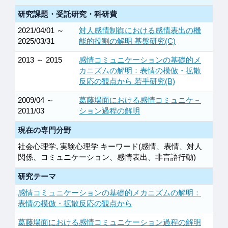
研究課題・受託研究・科研費
2021/04/01 ～
対人感情制御における感情表出の機
2025/03/31
能的役割の解明 基盤研究(C)
2013 ～ 2015
感情コミュニケーションの基礎的メ
カニズムの解明：表情の模倣・拡散
反応の観点から 若手研究(B)
2009/04 ～
葛藤場面における感情コミュニケ－
2011/03
ション過程の解明
現在の専門分野
社会心理学, 実験心理学 キーワード(感情、表情、対人
関係、コミュニケーション、感情表出、非言語行動)
研究テーマ
感情コミュニケーションの基礎的メカニズムの解明：
表情の模倣・拡散反応の観点から
葛藤場面における感情コミュニケーション過程の解明