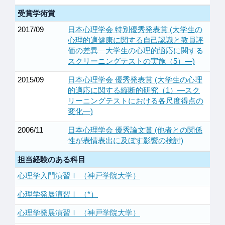
受賞学術賞
2017/09
日本心理学会 特別優秀発表賞 (大学生の
心理的適健康に関する自己認識と教員評
価の差異―大学生の心理的適応に関する
スクリーニングテストの実施（5）―)
2015/09
日本心理学会 優秀発表賞 (大学生の心理
的適応に関する縦断的研究（1）―スク
リーニングテストにおける各尺度得点の
変化―)
2006/11
日本心理学会 優秀論文賞 (他者との関係
性が表情表出に及ぼす影響の検討)
担当経験のある科目
心理学入門演習Ⅰ （神戸学院大学）
心理学発展演習Ⅰ （*）
心理学発展演習Ⅰ （神戸学院大学）