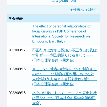
究 3 (2),65-72頁
全件表示（21件）
学会発表
The effect of personal relationships on
facial displays (13th Conference of
International Society for Research on
Emotions, Bari, Italy)
2023/09/17
不正行為に対する認識が不正表出に及ぼ
す影響――利己的誤りに着目して――
(日本心理学会第87回大会)
2023/09/16
今ここで，他者の感情をいかに制御する
のか？ ――短期的相互作用における対
人感情制御方略と非言語行動の検討――
(日本心理学会第87回大会)
2022/09/15
ネタの対象によってユーモアの表出動機
は異なるのか (日本社会心理学会第63回
大会)