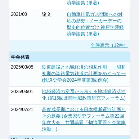
済学論集 (単著)
2021/09
論文
自動車排気ガス問題への対
応の歴史 : ノーカーデーの
歴史的位置づけ 神戸学院経
済学論集 (単著)
全件表示（12件）
学会発表
2025/03/08
鉄道建設と地域経済の相互作用 ―昭和
初期の淡路電気鉄道の計画をめぐって―
(鉄道史学会2024年度第3回例会)
2025/03/01
地域経済の変遷から考える地域経済活性
化 (第15回北陸地域政策研究フォーラム)
2024/07/21
高度成長期における日本横断運河計画と
その意義 (企業家研究フォーラム第22回
年次大会 共通論題「物流問題と企業家
活動」)