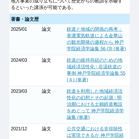
地方事業の成り立ちについて歴史からの教訓を示唆す
るといった講演が可能である。
著書・論文歴
2025/01
論文
鉄道と地域の関係の再考：
美濃電気軌道による金華山
の観光開発の過程から 神戸
学院経済学論集 56 (3) (単著)
2024/03
論文
鉄道の維持存続のための地
域経済活性化 : 谷汲鉄道の
事例 神戸学院経済学論集 55
(４) (単著)
2023/03
論文
鉄道を利用した地域経済活
性化の幻想とその起源 : 明
治期における土鶴鉄道敷設
をめぐって 神戸学院経済学
論集 (単著)
2021/12
論文
公共交通における非排除性
は実現できるか 神戸学院経