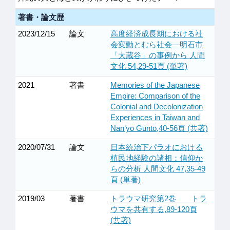
著書・論文歴
2023/12/15
論文
高度経済成長期における社
会変動とむら社会―明石市
「大蔵谷」の事例から 人間
文化 54,29-51頁 (単著)
2021
著書
Memories of the Japanese
Empire: Comparison of the
Colonial and Decolonization
Experiences in Taiwan and
Nan’yō Guntō,40-56頁 (共著)
2020/07/31
論文
日本統治下パラオにおける
植民地経験の諸相：信仰か
らの分析 人間文化 47,35-49
頁 (単著)
2019/03
著書
トラウマ研究第2巻 トラ
ウマを共有する,89-120頁
(共著)