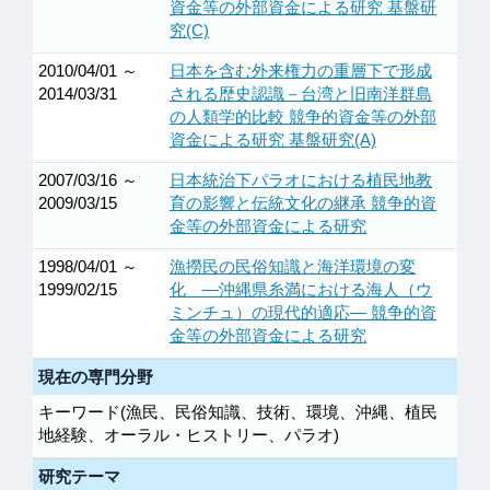
資金等の外部資金による研究 基盤研
究(C)
2010/04/01 ～
日本を含む外来権力の重層下で形成
2014/03/31
される歴史認識－台湾と旧南洋群島
の人類学的比較 競争的資金等の外部
資金による研究 基盤研究(A)
2007/03/16 ～
日本統治下パラオにおける植民地教
2009/03/15
育の影響と伝統文化の継承 競争的資
金等の外部資金による研究
1998/04/01 ～
漁撈民の民俗知識と海洋環境の変
1999/02/15
化 ―沖縄県糸満における海人（ウ
ミンチュ）の現代的適応― 競争的資
金等の外部資金による研究
現在の専門分野
キーワード(漁民、民俗知識、技術、環境、沖縄、植民
地経験、オーラル・ヒストリー、パラオ)
研究テーマ