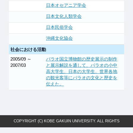
日本オセアニア学会
日本文化人類学会
日本民俗学会
沖縄文化協会
社会における活動
2005/09 ～
パラオ国立博物館の歴史展示の制作
2007/03
と展示解説を通して、パラオの小中
高大学生、日本の大学生、世界各地
の観光客等にパラオの文化と歴史を
伝えた。
COPYRIGHT (C) KOBE GAKUIN UNIVERSITY. ALL RIGHTS
RESERVED.