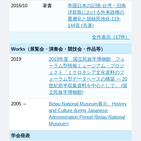
2016/10
著書
帝国日本の記憶-台湾・旧南
洋群島における外来政権の
重層化と脱植民地化,119-
144頁 (共著)
全件表示（17件）
Works（展覧会・演奏会・競技会・作品等）
2019
2019年度 国立民族学博物館 フォ
ーラム型情報ミュージアム・プロジ
ェクト「ミクロネシア文化資料のフ
ォーラム型データベースの構築 ― 20
世紀前半収集資料を中心として」 (国
立民族学博物館)
2005 ～
Belau National Museum展示、History
and Culture during Japanese
Administration Period (Belau National
Museum)
学会発表