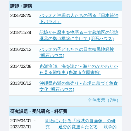
講師・講演
2025/08/29
パラオと沖縄の人たちの語る「日本統治
下パラオ」
2018/11/28
記憶から歴史を物語るー大蔵地区の記憶
継承の拠点構築に向けて (明石ハウス)
2016/02/12
パラオの子どもたちの日本植民地経験
(明石ハウス)
2014/02/08
糸満漁師、海を読む - 海とのかかわりか
ら見る戦後史 (糸満市立図書館)
2013/06/12
沖縄県糸満の魚売り - 市場に息づく魚食
文化 (明石ハウス)
全件表示（7件）
研究課題・受託研究・科研費
2019/04/01 ～
明石における「地域の自画像」の研
2023/03/31
究 ―通史的変遷をたどる― 競争的