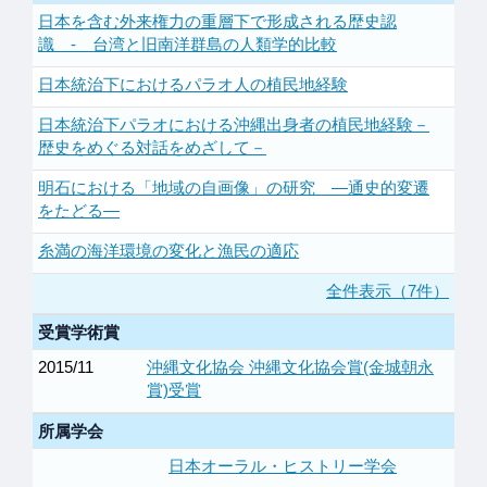
日本を含む外来権力の重層下で形成される歴史認
識 - 台湾と旧南洋群島の人類学的比較
日本統治下におけるパラオ人の植民地経験
日本統治下パラオにおける沖縄出身者の植民地経験－
歴史をめぐる対話をめざして－
明石における「地域の自画像」の研究 ―通史的変遷
をたどる―
糸満の海洋環境の変化と漁民の適応
全件表示（7件）
受賞学術賞
2015/11
沖縄文化協会 沖縄文化協会賞(金城朝永
賞)受賞
所属学会
日本オーラル・ヒストリー学会