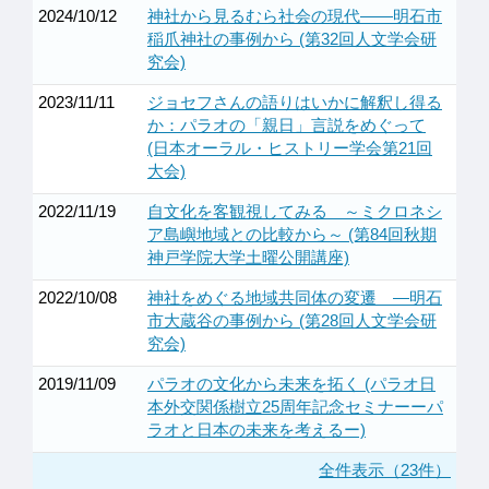
2024/10/12
神社から見るむら社会の現代——明石市
稲爪神社の事例から (第32回人文学会研
究会)
2023/11/11
ジョセフさんの語りはいかに解釈し得る
か：パラオの「親日」言説をめぐって
(日本オーラル・ヒストリー学会第21回
大会)
2022/11/19
自文化を客観視してみる ～ミクロネシ
ア島嶼地域との比較から～ (第84回秋期
神戸学院大学土曜公開講座)
2022/10/08
神社をめぐる地域共同体の変遷 —明石
市大蔵谷の事例から (第28回人文学会研
究会)
2019/11/09
パラオの文化から未来を拓く (パラオ日
本外交関係樹立25周年記念セミナーーパ
ラオと日本の未来を考えるー)
全件表示（23件）