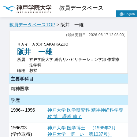
教員データベース
English
教員データベースTOP
> 阪井 一雄
（最終更新日 : 2026-06-17 12:08:00）
サカイ カズオ
SAKAI KAZUO
阪井 一雄
所属
神戸学院大学 総合リハビリテーション学部 作業療
法学科
職種
教授
主要学科目
精神医学
学歴
1996～1996
神戸大学 医学研究科 精神神経科学専
攻 博士課程 修了
1996/03
神戸大学 医学博士 （1996年3月
(学位取得)
神戸大学 博 い 第1037号）