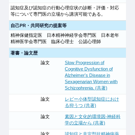
認知症及び認知症の行動心理症状の診断・評価・対応
等について専門医の立場から講演可能である。
自己PR・共同研究の提案等
精神保健指定医 日本精神神経学会専門医 日本老年
精神医学会専門医 臨床心理士 公認心理師
著書・論文歴
論文
Slow Progression of
Cognitive Dysfunction of
Alzheimer's Disease in
Sexagenarian Women with
Schizophrenia. (共著)
論文
レビー小体型認知症におけ
る抑うつ (共著)
論文
素因と文化的環境因-神経科
学の立場から (共著)
論文
認知症と非定型抗精神病薬