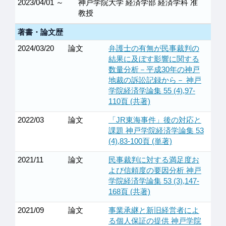
2023/04/01 ～
神戸学院大学 経済学部 経済学科 准
教授
著書・論文歴
2024/03/20
論文
弁護士の有無が民事裁判の
結果に及ぼす影響に関する
数量分析－平成30年の神戸
地裁の訴訟記録から－ 神戸
学院経済学論集 55 (4),97-
110頁 (共著)
2022/03
論文
「JR東海事件」後の対応と
課題 神戸学院経済学論集 53
(4),83-100頁 (単著)
2021/11
論文
民事裁判に対する満足度お
よび信頼度の要因分析 神戸
学院経済学論集 53 (3),147-
168頁 (共著)
2021/09
論文
事業承継と新旧経営者によ
る個人保証の提供 神戸学院