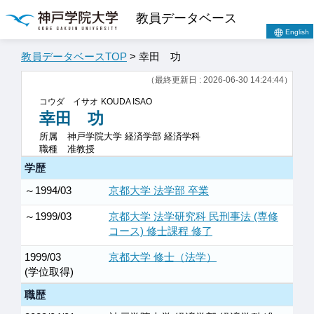
教員データベース
English
教員データベースTOP
> 幸田 功
（最終更新日 : 2026-06-30 14:24:44）
コウダ イサオ
KOUDA ISAO
幸田 功
所属
神戸学院大学 経済学部 経済学科
職種
准教授
学歴
～1994/03
京都大学 法学部 卒業
～1999/03
京都大学 法学研究科 民刑事法 (専修
コース) 修士課程 修了
1999/03
京都大学 修士（法学）
(学位取得)
職歴